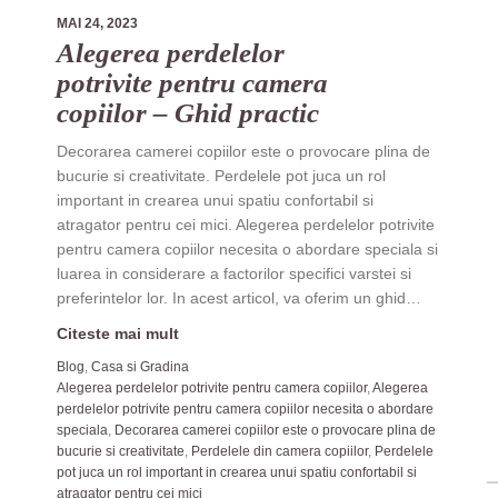
MAI 24, 2023
Alegerea perdelelor
potrivite pentru camera
copiilor – Ghid practic
Decorarea camerei copiilor este o provocare plina de
bucurie si creativitate. Perdelele pot juca un rol
important in crearea unui spatiu confortabil si
atragator pentru cei mici. Alegerea perdelelor potrivite
pentru camera copiilor necesita o abordare speciala si
luarea in considerare a factorilor specifici varstei si
preferintelor lor. In acest articol, va oferim un ghid…
Citeste mai mult
Blog
,
Casa si Gradina
Alegerea perdelelor potrivite pentru camera copiilor
,
Alegerea
perdelelor potrivite pentru camera copiilor necesita o abordare
speciala
,
Decorarea camerei copiilor este o provocare plina de
bucurie si creativitate
,
Perdelele din camera copiilor
,
Perdelele
pot juca un rol important in crearea unui spatiu confortabil si
atragator pentru cei mici