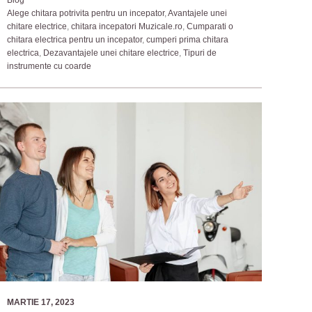
Blog
Alege chitara potrivita pentru un incepator
,
Avantajele unei
chitare electrice
,
chitara incepatori Muzicale.ro
,
Cumparati o
chitara electrica pentru un incepator
,
cumperi prima chitara
electrica
,
Dezavantajele unei chitare electrice
,
Tipuri de
instrumente cu coarde
MARTIE 17, 2023