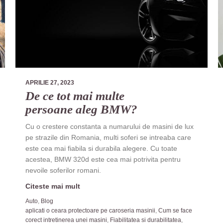
APRILIE 27, 2023
De ce tot mai multe
persoane aleg BMW?
Cu o crestere constanta a numarului de masini de lux
pe strazile din Romania, multi soferi se intreaba care
este cea mai fiabila si durabila alegere. Cu toate
acestea, BMW 320d este cea mai potrivita pentru
nevoile soferilor romani.
Citeste mai mult
Auto
,
Blog
aplicati o ceara protectoare pe caroseria masinii
,
Cum se face
corect intretinerea unei masini
,
Fiabilitatea si durabilitatea
,