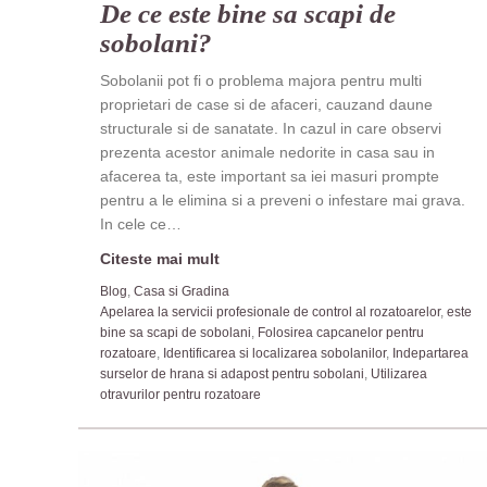
De ce este bine sa scapi de
sobolani?
Sobolanii pot fi o problema majora pentru multi
proprietari de case si de afaceri, cauzand daune
structurale si de sanatate. In cazul in care observi
prezenta acestor animale nedorite in casa sau in
afacerea ta, este important sa iei masuri prompte
pentru a le elimina si a preveni o infestare mai grava.
In cele ce…
Citeste mai mult
Blog
,
Casa si Gradina
Apelarea la servicii profesionale de control al rozatoarelor
,
este
bine sa scapi de sobolani
,
Folosirea capcanelor pentru
rozatoare
,
Identificarea si localizarea sobolanilor
,
Indepartarea
surselor de hrana si adapost pentru sobolani
,
Utilizarea
otravurilor pentru rozatoare