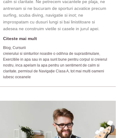
calm si claritate. Ne petrecem vacantele pe plaja, ne
antrenam si ne bucuram de sporturi acvatice precum
surfing, scuba diving, navigatie si inot; ne
improspatam cu dusuri lungi si bai linistitoare si
adesea ne construim vietile si casele in jurul apei.
Citeste mai mult
Blog
,
Cursurii
creierului si simturilor noastre o odihna de suprastimulare
,
Exercitiile in apa sau in apa sunt bune pentru corpul si creierul
nostru
,
inca apelam la apa pentru un sentiment de calm si
claritate
,
permisul de Navigație Clasa A
,
tot mai multi oameni
iubesc oceanele