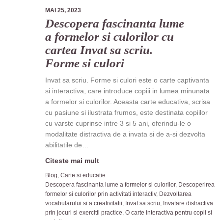
MAI 25, 2023
Descopera fascinanta lume
a formelor si culorilor cu
cartea Invat sa scriu.
Forme si culori
Invat sa scriu. Forme si culori este o carte captivanta
si interactiva, care introduce copiii in lumea minunata
a formelor si culorilor. Aceasta carte educativa, scrisa
cu pasiune si ilustrata frumos, este destinata copiilor
cu varste cuprinse intre 3 si 5 ani, oferindu-le o
modalitate distractiva de a invata si de a-si dezvolta
abilitatile de…
Citeste mai mult
Blog
,
Carte si educatie
Descopera fascinanta lume a formelor si culorilor
,
Descoperirea
formelor si culorilor prin activitati interactiv
,
Dezvoltarea
vocabularului si a creativitatii
,
Invat sa scriu
,
Invatare distractiva
prin jocuri si exercitii practice
,
O carte interactiva pentru copii si