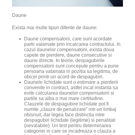
Daune
Exista mai multe tipuri diferite de daune:
Daune compensatorii, care sunt acordate
partii vatamate prin incalcarea contractului. In
cazul daunelor compensatorii, exista doua
capete de pierdere, daune consecutive si
daune directe. In teorie, despagubirile
compensatorii sunt concepute pentru a pune
persoana vatamata in pozitia sa legitima, de
obicei printr-un acord de despagubiri.
Daunele lichidate sunt o estimare a pierderii
convenite in contract, astfel incat instanta sa
evite calcularea daunelor compensatorii si
partile sa aiba o mai mare certitudine.
Clauzele de despagubire lichidate pot fi
numite „clauze de penalizare” intr-un limbaj
obisnuit, dar legea face distinctia intre
despagubiri lichidate (legitime) si penalitati
(nevalabile). Un test pentru determinarea
categoriei in care se incadreaza o clauza a