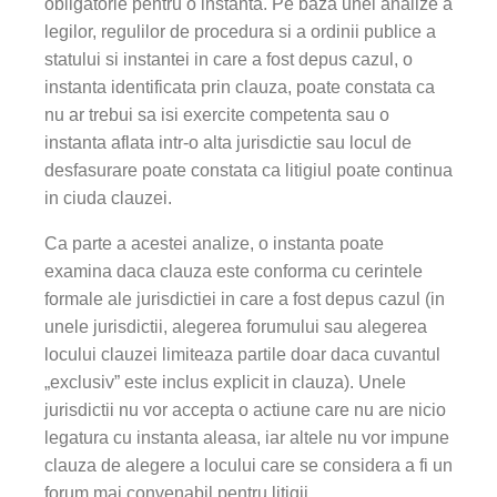
obligatorie pentru o instanta. Pe baza unei analize a
legilor, regulilor de procedura si a ordinii publice a
statului si instantei in care a fost depus cazul, o
instanta identificata prin clauza, poate constata ca
nu ar trebui sa isi exercite competenta sau o
instanta aflata intr-o alta jurisdictie sau locul de
desfasurare poate constata ca litigiul poate continua
in ciuda clauzei.
Ca parte a acestei analize, o instanta poate
examina daca clauza este conforma cu cerintele
formale ale jurisdictiei in care a fost depus cazul (in
unele jurisdictii, alegerea forumului sau alegerea
locului clauzei limiteaza partile doar daca cuvantul
„exclusiv” este inclus explicit in clauza). Unele
jurisdictii nu vor accepta o actiune care nu are nicio
legatura cu instanta aleasa, iar altele nu vor impune
clauza de alegere a locului care se considera a fi un
forum mai convenabil pentru litigii.