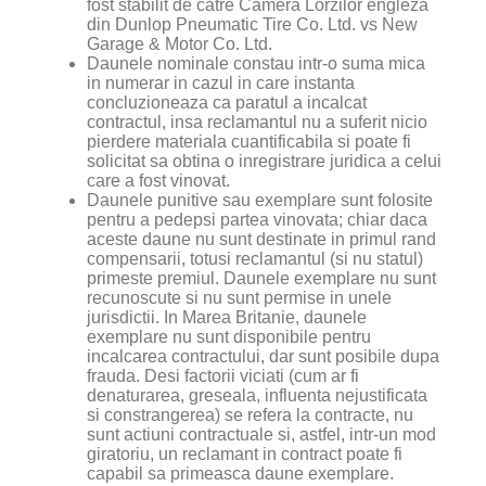
fost stabilit de catre Camera Lorzilor engleza
din Dunlop Pneumatic Tire Co. Ltd. vs New
Garage & Motor Co. Ltd.
Daunele nominale constau intr-o suma mica
in numerar in cazul in care instanta
concluzioneaza ca paratul a incalcat
contractul, insa reclamantul nu a suferit nicio
pierdere materiala cuantificabila si poate fi
solicitat sa obtina o inregistrare juridica a celui
care a fost vinovat.
Daunele punitive sau exemplare sunt folosite
pentru a pedepsi partea vinovata; chiar daca
aceste daune nu sunt destinate in primul rand
compensarii, totusi reclamantul (si nu statul)
primeste premiul. Daunele exemplare nu sunt
recunoscute si nu sunt permise in unele
jurisdictii. In Marea Britanie, daunele
exemplare nu sunt disponibile pentru
incalcarea contractului, dar sunt posibile dupa
frauda. Desi factorii viciati (cum ar fi
denaturarea, greseala, influenta nejustificata
si constrangerea) se refera la contracte, nu
sunt actiuni contractuale si, astfel, intr-un mod
giratoriu, un reclamant in contract poate fi
capabil sa primeasca daune exemplare.