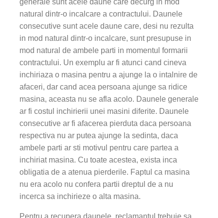
generale sunt acele daune care decurg in mod
natural dintr-o incalcare a contractului. Daunele
consecutive sunt acele daune care, desi nu rezulta
in mod natural dintr-o incalcare, sunt presupuse in
mod natural de ambele parti in momentul formarii
contractului. Un exemplu ar fi atunci cand cineva
inchiriaza o masina pentru a ajunge la o intalnire de
afaceri, dar cand acea persoana ajunge sa ridice
masina, aceasta nu se afla acolo. Daunele generale
ar fi costul inchirierii unei masini diferite. Daunele
consecutive ar fi afacerea pierduta daca persoana
respectiva nu ar putea ajunge la sedinta, daca
ambele parti ar sti motivul pentru care partea a
inchiriat masina. Cu toate acestea, exista inca
obligatia de a atenua pierderile. Faptul ca masina
nu era acolo nu confera partii dreptul de a nu
incerca sa inchirieze o alta masina.
Pentru a recupera daunele, reclamantul trebuie sa