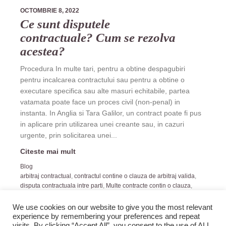
OCTOMBRIE 8, 2022
Ce sunt disputele
contractuale? Cum se rezolva
acestea?
Procedura In multe tari, pentru a obtine despagubiri
pentru incalcarea contractului sau pentru a obtine o
executare specifica sau alte masuri echitabile, partea
vatamata poate face un proces civil (non-penal) in
instanta. In Anglia si Tara Galilor, un contract poate fi pus
in aplicare prin utilizarea unei creante sau, in cazuri
urgente, prin solicitarea unei...
Citeste mai mult
Blog
arbitraj contractual
,
contractul contine o clauza de arbitraj valida
,
disputa contractuala intre parti
,
Multe contracte contin o clauza
,
Multe contracte prevad ca toate disputele care decurg
We use cookies on our website to give you the most relevant
experience by remembering your preferences and repeat
visits. By clicking “Accept All”, you consent to the use of ALL