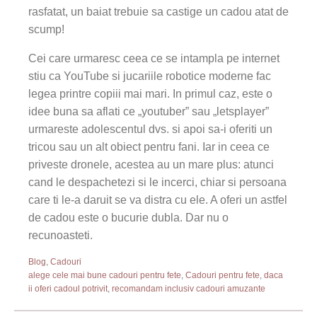
rasfatat, un baiat trebuie sa castige un cadou atat de
scump!
Cei care urmaresc ceea ce se intampla pe internet
stiu ca YouTube si jucariile robotice moderne fac
legea printre copiii mai mari. In primul caz, este o
idee buna sa aflati ce „youtuber” sau „letsplayer”
urmareste adolescentul dvs. si apoi sa-i oferiti un
tricou sau un alt obiect pentru fani. Iar in ceea ce
priveste dronele, acestea au un mare plus: atunci
cand le despachetezi si le incerci, chiar si persoana
care ti le-a daruit se va distra cu ele. A oferi un astfel
de cadou este o bucurie dubla. Dar nu o
recunoasteti.
Blog
,
Cadouri
alege cele mai bune cadouri pentru fete
,
Cadouri pentru fete
,
daca
ii oferi cadoul potrivit
,
recomandam inclusiv cadouri amuzante