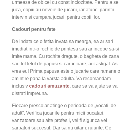
urmeaza de obicei cu constiinciozitate. Pentru a se
juca, copiii au nevoie de jucarii, iar atunci parintii
intervin si cumpara jucarii pentru copiii lor.
Cadouri pentru fete
De indata ce o fetita invata sa mearga, ea ar sari
imediat intr-o rochie de printesa sau ar incepe sa-si
imite mama. Cu rochite dragute, o bagheta de zana
sau tot felul de papusi si carucioare, ai castigat. As
vrea eu! Prima papusa este o jucarie care ramane o
amintire pana la varsta adulta. Va recomandam
inclusiv
cadouri amuzante
,
care sa va ajute sa va
distrati impreuna.
Fiecare prescolar atinge o perioada de „vocatii de
adult”. Verifica jucariile pentru micii bucatari,
vanzatoare sau alte profesii, vei fi sigur ca vei
sarbatori succesul. Dar sa nu uitam: rujurile. Ce