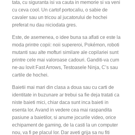
tata, cu siguranta isi va cauta in memorie si va veni
cu ceva cool. Un cartof portocaliu, o sabie de
cavaler sau un tricou al jucatorului de hochei
preferat nu dau niciodata gres.
Este, de asemenea, o idee buna sa aflati ce este la
moda printre copii: noii supereroi, Pokémon, roboti
mutanti sau alte mofturi similare ale copilariei sunt
printre cele mai valoroase cadouri. Ganditi-va cum
ne-au lovit Fast Arrows, Testoasele Ninja, C’s sau
cartile de hochei.
Baietii mai mari din clasa a doua sau cu carti de
identitate in buzunare ar trebui sa fie deja tratati ca
niste baieti mici, chiar daca sunt inca baieti in
esenta lor. Avand in vedere cea mai raspandita
pasiune a baietilor, si anume jocurile video, orice
echipament de gaming, de la casti la un computer
nou, va fi pe placul lor. Dar aveti grija sa nu fiti