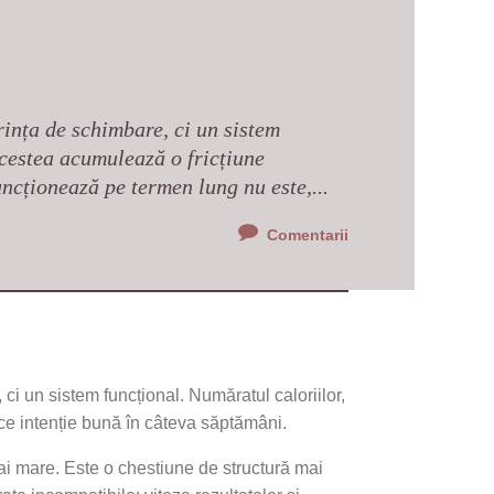
rința de schimbare, ci un sistem
acestea acumulează o fricțiune
ncționează pe termen lung nu este,...
Comentarii
, ci un sistem funcțional. Număratul caloriilor,
ice intenție bună în câteva săptămâni.
ai mare. Este o chestiune de structură mai