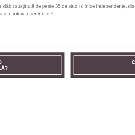
 slăbit susținută de peste 35 de studii clinice independente, dis
nta potrivită pentru tine!
O
C
LĂ?