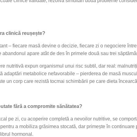
ocoale clinice validate, rezolvă simultan două probleme considera
ura clinică reușește?
stant – fiecare masă devine o decizie, fiecare zi o negociere înt
e abandonul apare atât de des în primele două sau trei săptămân
nutritivă expun organismul unui risc subtil, dar real: malnutriția
ă adaptări metabolice nefavorabile – pierderea de masă muscular
 este un corp care rezistă tocmai schimbării pe care dieta încearc
eutate fără a compromite sănătatea?
 kcal pe zi, cu acoperire completă a nevoilor nutritive, se comportă
nt pentru a mobiliza grăsimea stocată, dar primește în continuar
librul hormonal.