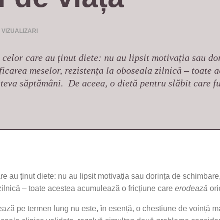
 VIZUALIZARI
 celor care au ținut diete: nu au lipsit motivația sau do
ficarea meselor, rezistența la oboseala zilnică – toate 
âteva săptămâni. De aceea, o dietă pentru slăbit care fu
are au ținut diete: nu au lipsit motivația sau dorința de schimbare
zilnică – toate acestea acumulează o fricțiune care
erodează
or
ază pe termen lung nu este, în esență, o chestiune de voință m