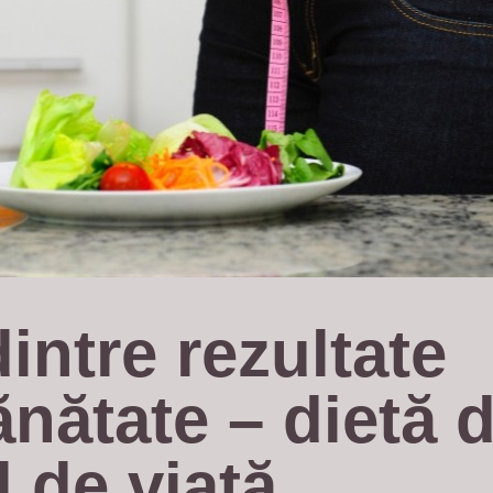
intre rezultate 
ănătate – dietă d
il de viață 