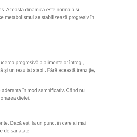
ipos. Această dinamică este normală și
ce metabolismul se stabilizează progresiv în
ucerea progresivă a alimentelor întregi,
i un rezultat stabil. Fără această tranziție,
ește aderența în mod semnificativ. Când nu
ionarea dietei.
nte. Dacă ești la un punct în care ai mai
ile de sănătate.