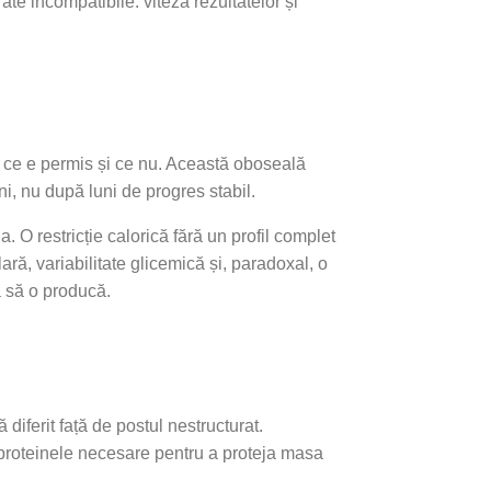
te incompatibile: viteza rezultatelor și
re ce e permis și ce nu. Această oboseală
i, nu după luni de progres stabil.
. O restricție calorică fără un profil complet
ă, variabilitate glicemică și, paradoxal, o
ă să o producă.
 diferit față de postul nestructurat.
e proteinele necesare pentru a proteja masa