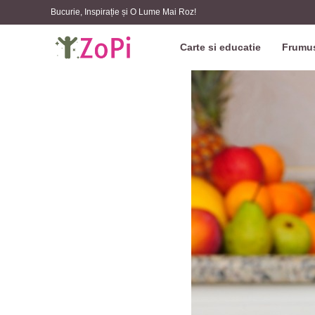
Bucurie, Inspirație și O Lume Mai Roz!
Carte si educatie
Frumus