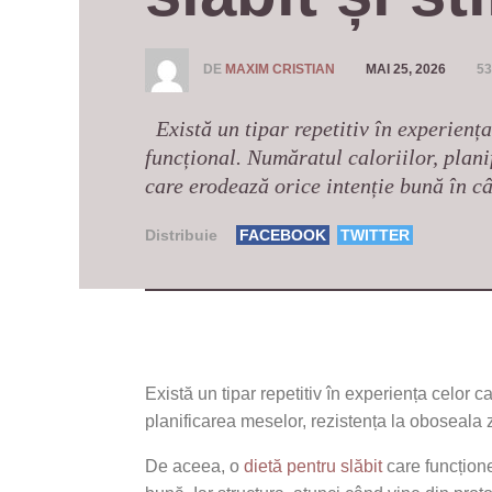
DE
MAXIM CRISTIAN
MAI 25, 2026
53
Există un tipar repetitiv în experiența
funcțional. Număratul caloriilor, plani
care erodează orice intenție bună în c
Distribuie
FACEBOOK
TWITTER
Există un tipar repetitiv în experiența celor c
planificarea meselor, rezistența la oboseala 
De aceea, o
dietă pentru slăbit
care funcțione