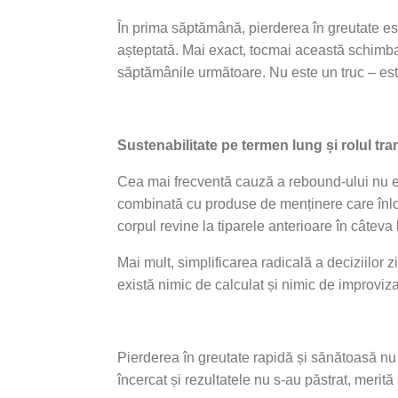
În prima săptămână, pierderea în greutate est
așteptată. Mai exact, tocmai această schimba
săptămânile următoare. Nu este un truc – este
Sustenabilitate pe termen lung și rolul tran
Cea mai frecventă cauză a rebound-ului nu est
combinată cu produse de menținere care înlocu
corpul revine la tiparele anterioare în câteva 
Mai mult, simplificarea radicală a deciziilor z
există nimic de calculat și nimic de improviza
Pierderea în greutate rapidă și sănătoasă nu 
încercat și rezultatele nu s-au păstrat, merită 