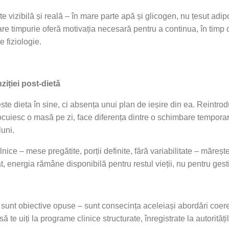
e vizibilă și reală – în mare parte apă și glicogen, nu țesut ad
re timpurie oferă motivația necesară pentru a continua, în timp 
 fiziologie.
ziției post-dietă
e dieta în sine, ci absența unui plan de ieșire din ea. Reintrod
iesc o masă pe zi, face diferența dintre o schimbare temporară ș
luni.
ilnice – mese pregătite, porții definite, fără variabilitate – măr
t, energia rămâne disponibilă pentru restul vieții, nu pentru gest
sunt obiective opuse – sunt consecința aceleiași abordări coere
să te uiți la programe clinice structurate, înregistrate la autorităț