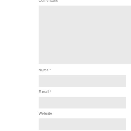
Comentariu
Nume
*
E-mail
*
Website