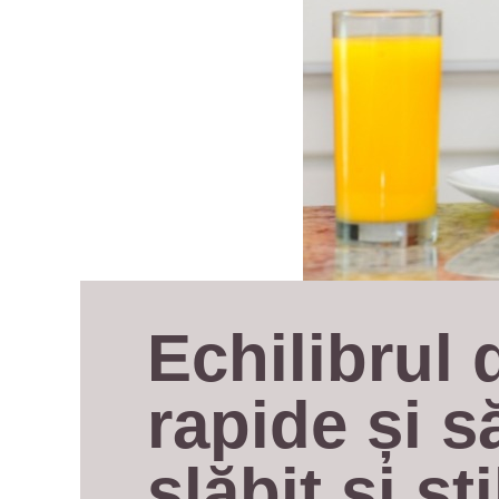
Echilibrul d
rapide și s
slăbit și st