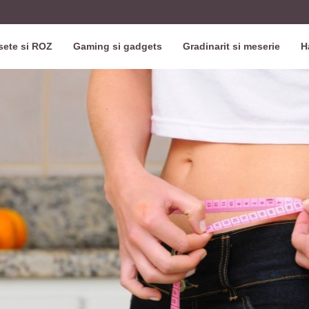
ete si ROZ
Gaming si gadgets
Gradinarit si meserie
H