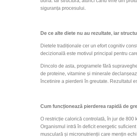
bună. Iar structura, atunci când vine din prot
siguranța procesului.
De ce alte diete nu au rezultate, iar struct
Dietele tradiționale cer un efort cognitiv con
decizională este motivul principal pentru car
Dincolo de asta, programele fără supraveghere 
de proteine, vitamine și minerale declanșeaz
încetinire a pierderii în greutate. Rezultatul
Cum funcționează pierderea rapidă de gr
O restricție calorică controlată, în jur de 800
Organismul intră în deficit energetic suficie
musculară și micronutrienții care mențin echi