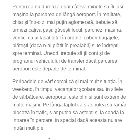
Pentru că nu durează doar câteva minute să îți lași
mașina la parcarea de lângă aeroport. În realitate,
chiar și într-o zi mai puțin aglomerată, trebuie să
urmezi câțiva pași: găsești locul, parchezi mașina,
verifici că ai lăsat totul în ordine, cobori bagajele,
plătești (dacă n-ai plătit în prealabil) și te îndrepți
spre terminal. Uneori, trebuie să ții cont și de
programul vehiculului de transfer dacă parcarea
aeroport este departe de terminal.
Perioadele de vârf complică și mai mult situația. În
weekend, în timpul vacanțelor școlare sau în zilele
de sărbătoare, aeroportul este plin și sunt extrem de
multe mașini. Pe lângă faptul că s-ar putea să rămâi
blocat/ă în trafic, s-ar putea să aștepți și la coadă la
intrarea în parcare, în special dacă aceasta nu are
intrări multiple.