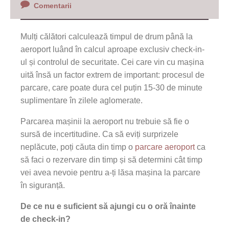
Comentarii
Mulți călători calculează timpul de drum până la
aeroport luând în calcul aproape exclusiv check-in-
ul și controlul de securitate. Cei care vin cu mașina
uită însă un factor extrem de important: procesul de
parcare, care poate dura cel puțin 15-30 de minute
suplimentare în zilele aglomerate.
Parcarea mașinii la aeroport nu trebuie să fie o
sursă de incertitudine. Ca să eviți surprizele
neplăcute, poți căuta din timp o
parcare aeroport
ca
să faci o rezervare din timp și să determini cât timp
vei avea nevoie pentru a-ți lăsa mașina la parcare
în siguranță.
De ce nu e suficient să ajungi cu o oră înainte
de check-in?