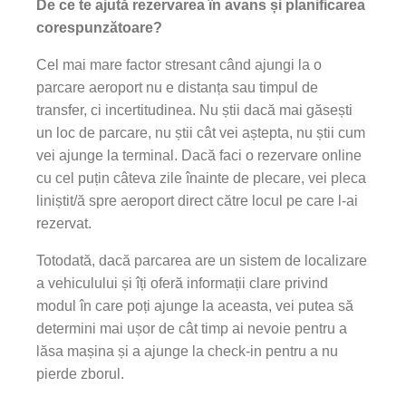
De ce te ajută rezervarea în avans și planificarea
corespunzătoare?
Cel mai mare factor stresant când ajungi la o
parcare aeroport nu e distanța sau timpul de
transfer, ci incertitudinea. Nu știi dacă mai găsești
un loc de parcare, nu știi cât vei aștepta, nu știi cum
vei ajunge la terminal. Dacă faci o rezervare online
cu cel puțin câteva zile înainte de plecare, vei pleca
liniștit/ă spre aeroport direct către locul pe care l-ai
rezervat.
Totodată, dacă parcarea are un sistem de localizare
a vehiculului și îți oferă informații clare privind
modul în care poți ajunge la aceasta, vei putea să
determini mai ușor de cât timp ai nevoie pentru a
lăsa mașina și a ajunge la check-in pentru a nu
pierde zborul.