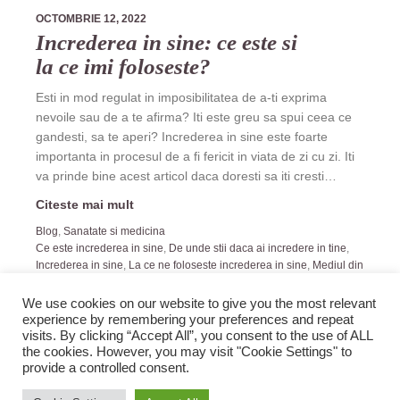
OCTOMBRIE 12, 2022
Increderea in sine: ce este si
la ce imi foloseste?
Esti in mod regulat in imposibilitatea de a-ti exprima
nevoile sau de a te afirma? Iti este greu sa spui ceea ce
gandesti, sa te aperi? Increderea in sine este foarte
importanta in procesul de a fi fericit in viata de zi cu zi. Iti
va prinde bine acest articol daca doresti sa iti cresti…
Citeste mai mult
Blog
,
Sanatate si medicina
Ce este increderea in sine
,
De unde stii daca ai incredere in tine
,
Increderea in sine
,
La ce ne foloseste increderea in sine
,
Mediul din
jur ne afecteaza si increderea
,
terapeut Cluj adulti recomandare
We use cookies on our website to give you the most relevant
experience by remembering your preferences and repeat
visits. By clicking “Accept All”, you consent to the use of ALL
the cookies. However, you may visit "Cookie Settings" to
provide a controlled consent.
2019 Zopi.ro -Blog de Veselie! All rights reserved.