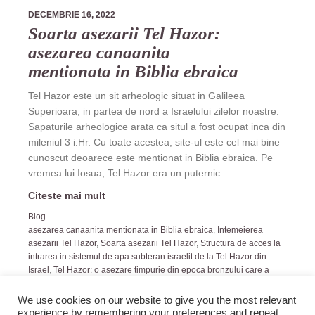
DECEMBRIE 16, 2022
Soarta asezarii Tel Hazor:
asezarea canaanita
mentionata in Biblia ebraica
Tel Hazor este un sit arheologic situat in Galileea
Superioara, in partea de nord a Israelului zilelor noastre.
Sapaturile arheologice arata ca situl a fost ocupat inca din
mileniul 3 i.Hr. Cu toate acestea, site-ul este cel mai bine
cunoscut deoarece este mentionat in Biblia ebraica. Pe
vremea lui Iosua, Tel Hazor era un puternic…
Citeste mai mult
Blog
asezarea canaanita mentionata in Biblia ebraica
,
Intemeierea
asezarii Tel Hazor
,
Soarta asezarii Tel Hazor
,
Structura de acces la
intrarea in sistemul de apa subteran israelit de la Tel Hazor din
Israel
,
Tel Hazor: o asezare timpurie din epoca bronzului care a
evoluat
We use cookies on our website to give you the most relevant
experience by remembering your preferences and repeat