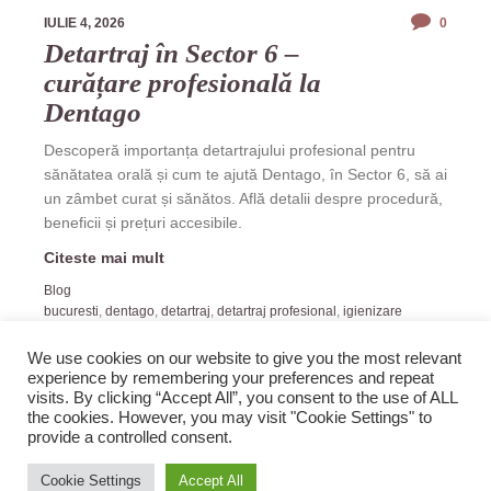
IULIE 4, 2026
0
Detartraj în Sector 6 –
curățare profesională la
Dentago
Descoperă importanța detartrajului profesional pentru
sănătatea orală și cum te ajută Dentago, în Sector 6, să ai
un zâmbet curat și sănătos. Află detalii despre procedură,
beneficii și prețuri accesibile.
Citeste mai mult
Blog
bucuresti
,
dentago
,
detartraj
,
detartraj profesional
,
igienizare
dentara
,
prevenție
,
sanatate orala
,
sector 6
,
stomatologie
,
tartru
We use cookies on our website to give you the most relevant
experience by remembering your preferences and repeat
visits. By clicking “Accept All”, you consent to the use of ALL
the cookies. However, you may visit "Cookie Settings" to
provide a controlled consent.
2019 Zopi.ro -Blog de Veselie! All rights reserved.
Cookie Settings
Accept All