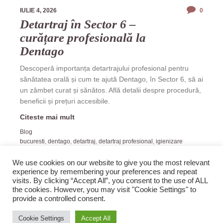
IULIE 4, 2026
0
Detartraj în Sector 6 –
curățare profesională la
Dentago
Descoperă importanța detartrajului profesional pentru
sănătatea orală și cum te ajută Dentago, în Sector 6, să ai
un zâmbet curat și sănătos. Află detalii despre procedură,
beneficii și prețuri accesibile.
Citeste mai mult
Blog
bucuresti
,
dentago
,
detartraj
,
detartraj profesional
,
igienizare
dentara
,
prevenție
,
sanatate orala
,
sector 6
,
stomatologie
,
tartru
We use cookies on our website to give you the most relevant
experience by remembering your preferences and repeat
visits. By clicking “Accept All”, you consent to the use of ALL
the cookies. However, you may visit "Cookie Settings" to
provide a controlled consent.
2019 Zopi.ro -Blog de Veselie! All rights reserved.
Cookie Settings
Accept All