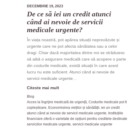
DECEMBRIE 19, 2023
De ce să iei un credit atunci
când ai nevoie de servicii
medicale urgente?
În viața noastră, pot apărea situații neprevăzute și
urgente care ne pot afecta sănătatea sau a celor
dragi. Chiar dacă majoritatea dintre noi se străduiesc
să aibă o asigurare medicală care să acopere o parte
din costurile medicale, există situații în care acest
lucru nu este suficient. Atunci când ai nevoie de
servicii medicale urgente…
Citeste mai mult
Blog
Acces la îngrijire medicală de urgență
,
Costurile medicale pot fi
copleșitoare
,
Economisirea vieților și sănătății
,
iei un credit
atunci când ai nevoie de servicii medicale urgente
,
Instituțiile
financiare oferă o varietate de opțiuni pentru creditele destinate
serviciilor medicale urgente
,
servicii medicale urgente