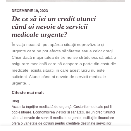
DECEMBRIE 19, 2023
De ce să iei un credit atunci
când ai nevoie de servicii
medicale urgente?
În viața noastră, pot apărea situații neprevăzute și
urgente care ne pot afecta sănătatea sau a celor dragi.
Chiar dacă majoritatea dintre noi se străduiesc să aibă o
asigurare medicală care să acopere o parte din costurile
medicale, există situații în care acest lucru nu este
suficient. Atunci când ai nevoie de servicii medicale
urgente…
Citeste mai mult
Blog
Acces la îngrijire medicală de urgență
,
Costurile medicale pot fi
copleșitoare
,
Economisirea vieților și sănătății
,
iei un credit atunci
când ai nevoie de servicii medicale urgente
,
Instituțiile financiare
oferă o varietate de opțiuni pentru creditele destinate serviciilor
medicale urgente
,
servicii medicale urgente