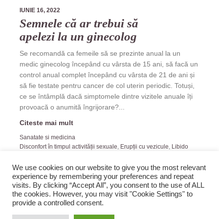
IUNIE 16, 2022
Semnele că ar trebui să
apelezi la un ginecolog
Se recomandă ca femeile să se prezinte anual la un
medic ginecolog începând cu vârsta de 15 ani, să facă un
control anual complet începând cu vârsta de 21 de ani și
să fie testate pentru cancer de col uterin periodic. Totuși,
ce se întâmplă dacă simptomele dintre vizitele anuale îți
provoacă o anumită îngrijorare?...
Citeste mai mult
Sanatate si medicina
Disconfort în timpul activității sexuale
,
Erupții cu vezicule
,
Libido
scăzut
,
Miros vaginal
,
Sângerări vaginale
We use cookies on our website to give you the most relevant
experience by remembering your preferences and repeat
visits. By clicking “Accept All”, you consent to the use of ALL
the cookies. However, you may visit "Cookie Settings" to
provide a controlled consent.
2019 Zopi.ro -Blog de Veselie! All rights reserved.