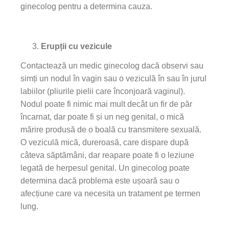
ginecolog pentru a determina cauza.
Erupții cu vezicule
Contactează un medic ginecolog dacă observi sau
simți un nodul în vagin sau o veziculă în sau în jurul
labiilor (pliurile pielii care înconjoară vaginul).
Nodul poate fi nimic mai mult decât un fir de păr
încarnat, dar poate fi și un neg genital, o mică
mărire produsă de o boală cu transmitere sexuală.
O veziculă mică, dureroasă, care dispare după
câteva săptămâni, dar reapare poate fi o leziune
legată de herpesul genital. Un ginecolog poate
determina dacă problema este ușoară sau o
afecțiune care va necesita un tratament pe termen
lung.