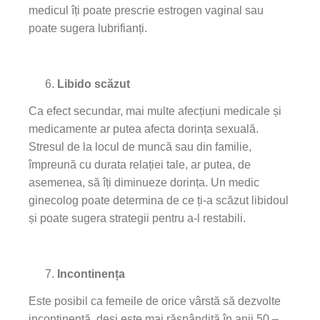
medicul îți poate prescrie estrogen vaginal sau
poate sugera lubrifianți.
Libido scăzut
Ca efect secundar, mai multe afecțiuni medicale și
medicamente ar putea afecta dorința sexuală.
Stresul de la locul de muncă sau din familie,
împreună cu durata relației tale, ar putea, de
asemenea, să îți diminueze dorința. Un medic
ginecolog poate determina de ce ți-a scăzut libidoul
și poate sugera strategii pentru a-l restabili.
Incontinența
Este posibil ca femeile de orice vârstă să dezvolte
incontinență, deși este mai răspândită în anii 50 –