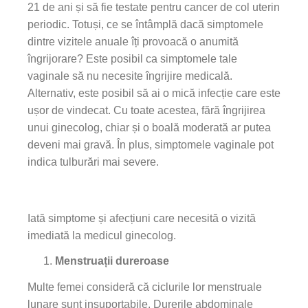
21 de ani și să fie testate pentru cancer de col uterin
periodic. Totuși, ce se întâmplă dacă simptomele
dintre vizitele anuale îți provoacă o anumită
îngrijorare? Este posibil ca simptomele tale
vaginale să nu necesite îngrijire medicală.
Alternativ, este posibil să ai o mică infecție care este
ușor de vindecat. Cu toate acestea, fără îngrijirea
unui ginecolog, chiar și o boală moderată ar putea
deveni mai gravă. În plus, simptomele vaginale pot
indica tulburări mai severe.
Iată simptome și afecțiuni care necesită o vizită
imediată la medicul ginecolog.
Menstruații dureroase
Multe femei consideră că ciclurile lor menstruale
lunare sunt insuportabile. Durerile abdominale