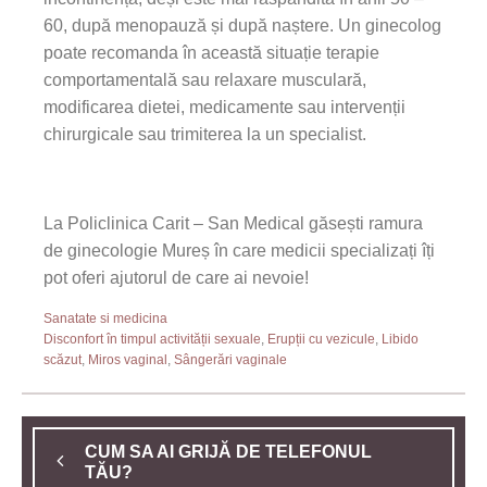
60, după menopauză și după naștere. Un ginecolog
poate recomanda în această situație terapie
comportamentală sau relaxare musculară,
modificarea dietei, medicamente sau intervenții
chirurgicale sau trimiterea la un specialist.
La Policlinica Carit – San Medical găsești ramura
de ginecologie Mureș în care medicii specializați îți
pot oferi ajutorul de care ai nevoie!
Sanatate si medicina
Disconfort în timpul activității sexuale
,
Erupții cu vezicule
,
Libido
scăzut
,
Miros vaginal
,
Sângerări vaginale
CUM SA AI GRIJĂ DE TELEFONUL
TĂU?