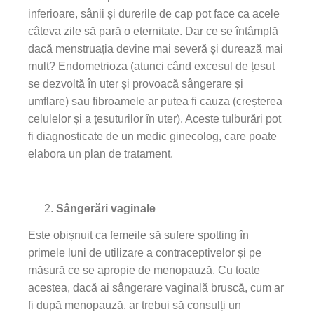
inferioare, sânii și durerile de cap pot face ca acele
câteva zile să pară o eternitate. Dar ce se întâmplă
dacă menstruația devine mai severă și durează mai
mult? Endometrioza (atunci când excesul de țesut
se dezvoltă în uter și provoacă sângerare și
umflare) sau fibroamele ar putea fi cauza (creșterea
celulelor și a țesuturilor în uter). Aceste tulburări pot
fi diagnosticate de un medic ginecolog, care poate
elabora un plan de tratament.
Sângerări vaginale
Este obișnuit ca femeile să sufere spotting în
primele luni de utilizare a contraceptivelor și pe
măsură ce se apropie de menopauză. Cu toate
acestea, dacă ai sângerare vaginală bruscă, cum ar
fi după menopauză, ar trebui să consulți un