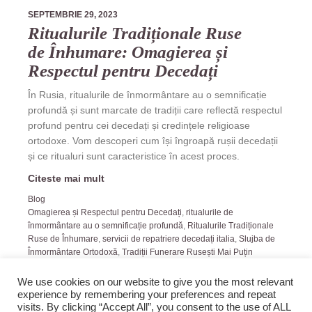
SEPTEMBRIE 29, 2023
Ritualurile Tradiționale Ruse
de Înhumare: Omagierea și
Respectul pentru Decedați
În Rusia, ritualurile de înmormântare au o semnificație
profundă și sunt marcate de tradiții care reflectă respectul
profund pentru cei decedați și credințele religioase
ortodoxe. Vom descoperi cum își îngroapă rușii decedații
și ce ritualuri sunt caracteristice în acest proces.
Citeste mai mult
Blog
Omagierea și Respectul pentru Decedați
,
ritualurile de
înmormântare au o semnificație profundă
,
Ritualurile Tradiționale
Ruse de Înhumare
,
servicii de repatriere decedați italia
,
Slujba de
Înmormântare Ortodoxă
,
Tradiții Funerare Rusești Mai Puțin
Cunoscute
We use cookies on our website to give you the most relevant
experience by remembering your preferences and repeat
visits. By clicking “Accept All”, you consent to the use of ALL