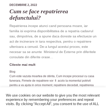
DECEMBRIE 2, 2022
Cum se face repatrierea
defunctului?
Repatrierea incepe atunci cand persoana moare, iar
familia isi exprima disponibilitatea de a repatria cadavrul
sau, dimpotriva, de a spune daca doreste sa efectueze un
act de incinerare in tara respectiva, pentru o repatriere
ulterioara a cenusii. De-a lungul acestui proces, este
necesar sa se anunte Ministerul de Externe prin diferitele
consulate din diferite orase…
Citeste mai mult
Blog
Cum este vazuta moartea de stiinta
,
Cum incepe procesul cu casa
funerara
,
Firmele de repatriere vor fi acolo la momentul potrivit
pentru a va ajuta in orice moment
,
repatriere decedati
,
repatrierea
defunctului
,
Repatrierea incepe atunci cand persoana moare
We use cookies on our website to give you the most relevant
experience by remembering your preferences and repeat
visits. By clicking “Accept All”, you consent to the use of ALL