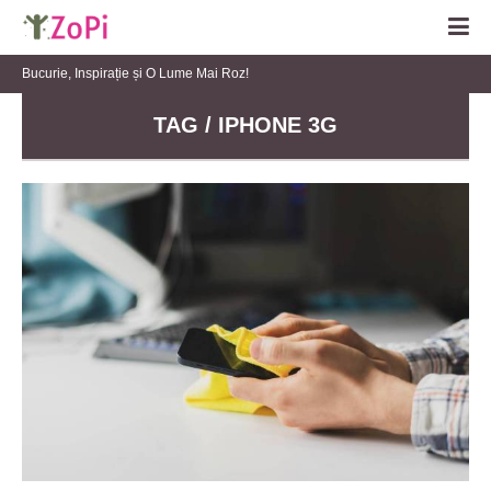
Bucurie, Inspirație și O Lume Mai Roz!
TAG / IPHONE 3G