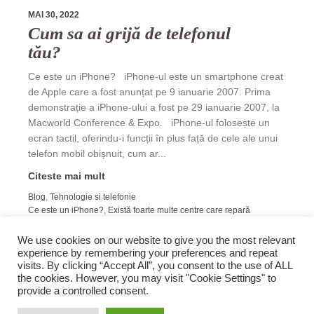
MAI 30, 2022
Cum sa ai grijă de telefonul
tău?
Ce este un iPhone? iPhone-ul este un smartphone creat
de Apple care a fost anunțat pe 9 ianuarie 2007. Prima
demonstrație a iPhone-ului a fost pe 29 ianuarie 2007, la
Macworld Conference & Expo. iPhone-ul folosește un
ecran tactil, oferindu-i funcții în plus față de cele ale unui
telefon mobil obișnuit, cum ar...
Citeste mai mult
Blog
,
Tehnologie si telefonie
Ce este un iPhone?
,
Există foarte multe centre care repară
telefoane mobile
,
iPhone 12
,
iPhone 13
,
iPhone 3G
,
iPhone SE
We use cookies on our website to give you the most relevant
experience by remembering your preferences and repeat
visits. By clicking “Accept All”, you consent to the use of ALL
the cookies. However, you may visit "Cookie Settings" to
provide a controlled consent.
2019 Zopi.ro -Blog de Veselie! All rights reserved.