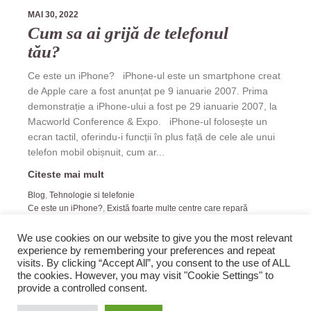
MAI 30, 2022
Cum sa ai grijă de telefonul
tău?
Ce este un iPhone? iPhone-ul este un smartphone creat
de Apple care a fost anunțat pe 9 ianuarie 2007. Prima
demonstrație a iPhone-ului a fost pe 29 ianuarie 2007, la
Macworld Conference & Expo. iPhone-ul folosește un
ecran tactil, oferindu-i funcții în plus față de cele ale unui
telefon mobil obișnuit, cum ar...
Citeste mai mult
Blog
,
Tehnologie si telefonie
Ce este un iPhone?
,
Există foarte multe centre care repară
telefoane mobile
,
iPhone 12
,
iPhone 13
,
iPhone 3G
,
iPhone SE
We use cookies on our website to give you the most relevant
experience by remembering your preferences and repeat
visits. By clicking “Accept All”, you consent to the use of ALL
the cookies. However, you may visit "Cookie Settings" to
provide a controlled consent.
2019 Zopi.ro -Blog de Veselie! All rights reserved.