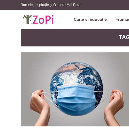
Bucurie, Inspirație și O Lume Mai Roz!
Carte si educatie
Frumus
TAG