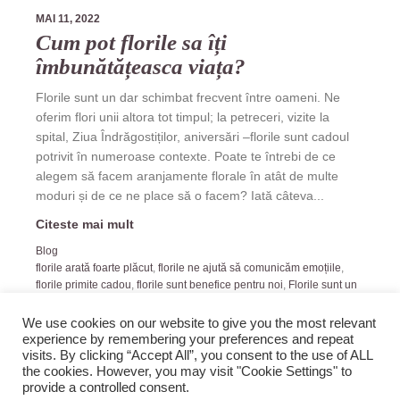
MAI 11, 2022
Cum pot florile sa îți
îmbunătățeasca viața?
Florile sunt un dar schimbat frecvent între oameni. Ne
oferim flori unii altora tot timpul; la petreceri, vizite la
spital, Ziua Îndrăgostiților, aniversări –florile sunt cadoul
potrivit în numeroase contexte. Poate te întrebi de ce
alegem să facem aranjamente florale în atât de multe
moduri și de ce ne place să o facem? Iată câteva...
Citeste mai mult
Blog
florile arată foarte plăcut
,
florile ne ajută să comunicăm emoțiile
,
florile primite cadou
,
florile sunt benefice pentru noi
,
Florile sunt un
dar schimbat frecvent între oameni
We use cookies on our website to give you the most relevant
experience by remembering your preferences and repeat
visits. By clicking “Accept All”, you consent to the use of ALL
the cookies. However, you may visit "Cookie Settings" to
provide a controlled consent.