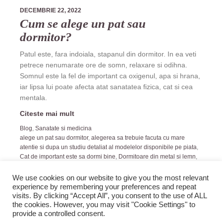
DECEMBRIE 22, 2022
Cum se alege un pat sau
dormitor?
Patul este, fara indoiala, stapanul din dormitor. In ea veti
petrece nenumarate ore de somn, relaxare si odihna.
Somnul este la fel de important ca oxigenul, apa si hrana,
iar lipsa lui poate afecta atat sanatatea fizica, cat si cea
mentala.
Citeste mai mult
Blog
,
Sanatate si medicina
alege un pat sau dormitor
,
alegerea sa trebuie facuta cu mare
atentie si dupa un studiu detaliat al modelelor disponibile pe piata
,
Cat de important este sa dormi bine
,
Dormitoare din metal si lemn
,
dormitoare moderne
We use cookies on our website to give you the most relevant
experience by remembering your preferences and repeat
visits. By clicking “Accept All”, you consent to the use of ALL
the cookies. However, you may visit "Cookie Settings" to
provide a controlled consent.