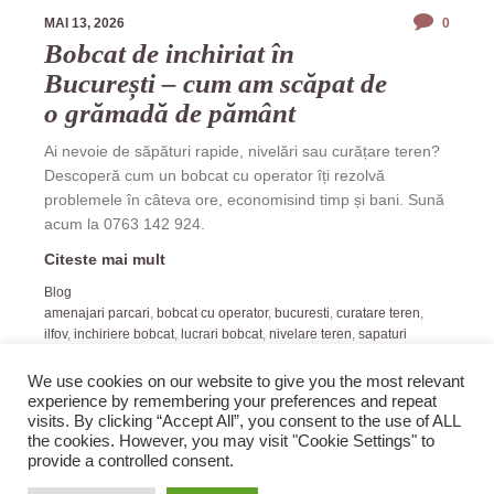
MAI 13, 2026
0
Bobcat de inchiriat în
București – cum am scăpat de
o grămadă de pământ
Ai nevoie de săpături rapide, nivelări sau curățare teren?
Descoperă cum un bobcat cu operator îți rezolvă
problemele în câteva ore, economisind timp și bani. Sună
acum la 0763 142 924.
Citeste mai mult
Blog
amenajari parcari
,
bobcat cu operator
,
bucuresti
,
curatare teren
,
ilfov
,
inchiriere bobcat
,
lucrari bobcat
,
nivelare teren
,
sapaturi
fundatie
,
transport moloz
We use cookies on our website to give you the most relevant
experience by remembering your preferences and repeat
visits. By clicking “Accept All”, you consent to the use of ALL
the cookies. However, you may visit "Cookie Settings" to
provide a controlled consent.
2019 Zopi.ro -Blog de Veselie! All rights reserved.