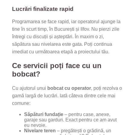
Lucrări finalizate rapid
Programarea se face rapid, iar operatorul ajunge la
tine în scurt timp, în București și Ilfov. Nu pierzi zile
întregi cu discuții și așteptări. În maxim o zi,
săpătura sau nivelarea este gata. Poți continua
imediat cu următoarea etapă a proiectului tău.
Ce servicii poți face cu un
bobcat?
Cu ajutorul unui
bobcat cu operator
, poți rezolva o
gamă largă de lucrări. Iată câteva dintre cele mai
comune:
Săpături fundație
– pentru case, anexe,
garaje sau garduri. Exact pentru ce am avut
eu nevoie.
Nivelare teren
– pregătești o grădină, un