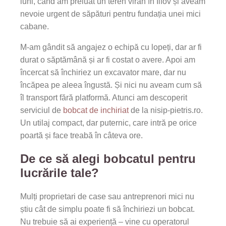
luni, când am preluat un teren viran în Ilfov și aveam
nevoie urgent de săpături pentru fundația unei mici
cabane.
M-am gândit să angajez o echipă cu lopeți, dar ar fi
durat o săptămână și ar fi costat o avere. Apoi am
încercat să închiriez un excavator mare, dar nu
încăpea pe aleea îngustă. Și nici nu aveam cum să
îl transport fără platformă. Atunci am descoperit
serviciul de
bobcat de inchiriat
de la nisip-pietris.ro.
Un utilaj compact, dar puternic, care intră pe orice
poartă și face treabă în câteva ore.
De ce să alegi bobcatul pentru
lucrările tale?
Mulți proprietari de case sau antreprenori mici nu
știu cât de simplu poate fi să închiriezi un bobcat.
Nu trebuie să ai experiență – vine cu operatorul