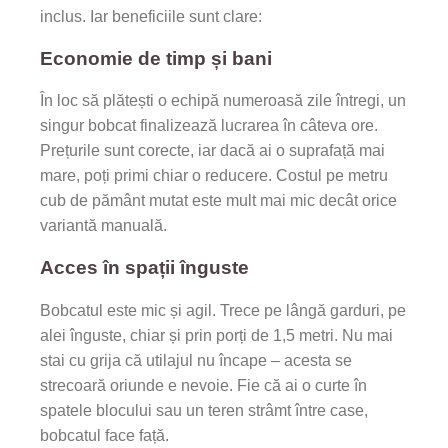
inclus. Iar beneficiile sunt clare:
Economie de timp și bani
În loc să plătești o echipă numeroasă zile întregi, un
singur bobcat finalizează lucrarea în câteva ore.
Prețurile sunt corecte, iar dacă ai o suprafață mai
mare, poți primi chiar o reducere. Costul pe metru
cub de pământ mutat este mult mai mic decât orice
variantă manuală.
Acces în spații înguste
Bobcatul este mic și agil. Trece pe lângă garduri, pe
alei înguste, chiar și prin porți de 1,5 metri. Nu mai
stai cu grija că utilajul nu încape – acesta se
strecoară oriunde e nevoie. Fie că ai o curte în
spatele blocului sau un teren strâmt între case,
bobcatul face față.