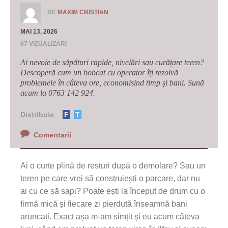
DE
MAXIM CRISTIAN
MAI 13, 2026
67 VIZUALIZARI
Ai nevoie de săpături rapide, nivelări sau curățare teren?
Descoperă cum un bobcat cu operator îți rezolvă
problemele în câteva ore, economisind timp și bani. Sună
acum la 0763 142 924.
Distribuie
F
T
Comentarii
Ai o curte plină de resturi după o demolare? Sau un
teren pe care vrei să construiești o parcare, dar nu
ai cu ce să sapi? Poate ești la început de drum cu o
firmă mică și fiecare zi pierdută înseamnă bani
aruncați. Exact așa m-am simțit și eu acum câteva