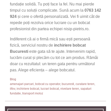
fundație solidă. Tu poți face la fel. Nu mai pierde
timpul cu soluții complicate. Sună acum la
0763 142
924
și cere o ofertă personalizată. Vei fi uimit cât de
repede poți rezolva orice lucrare cu un bobcat
profesionist din partea echipei nisip-pietris.ro.
Indiferent că ai o firmă mică sau ești persoană
fizică, serviciul nostru de
inchiriere bobcat
Bucuresti
este gata să te ajute. Intervenim rapid,
lucrăm curat și plecăm cu tot ce am produs. Rămâi
doar cu rezultatul: un teren gata pentru următorul
pas. Alege eficiența – alege bobcatul.
Blog
amenajari parcari
,
bobcat cu operator
,
bucuresti
,
curatare teren
,
ilfov
,
inchiriere bobcat
,
lucrari bobcat
,
nivelare teren
,
sapaturi
fundatie
,
transport moloz