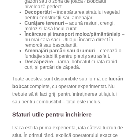
gazon sau o zonă de joacă? Bobcatul
nivelează perfect.
Decopertări
– îndepărtarea stratului vegetal
pentru construcții sau amenajări.
Curățare terenuri
– adună resturi, crengi,
moloz și lasă locul curat.
Încărcare și transport moloz/pământ/nisip
–
nu mai cară saci. Utilajul încarcă direct în
remorcă sau basculantă.
Amenajări parcări sau drumuri
– creează o
fundație stabilă pentru pietriș sau asfalt.
Deszăpezire
– iarna, bobcatul curăță rapid
curți și parcări de zăpadă.
Toate acestea sunt disponibile sub formă de
lucrări
bobcat
complete, cu operator experimentat. Nu
trebuie să îți faci griji pentru întreținerea utilajului
sau pentru combustibil – totul este inclus.
Sfaturi utile pentru închiriere
Dacă ești la prima experiență, iată câteva lucruri de
știut. În primul rând, explică operatorului exact ce