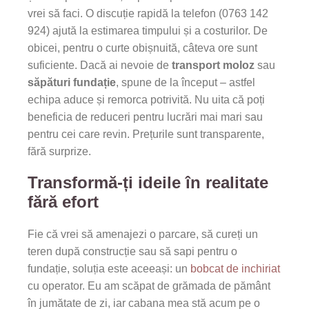
vrei să faci. O discuție rapidă la telefon (0763 142
924) ajută la estimarea timpului și a costurilor. De
obicei, pentru o curte obișnuită, câteva ore sunt
suficiente. Dacă ai nevoie de
transport moloz
sau
săpături fundație
, spune de la început – astfel
echipa aduce și remorca potrivită. Nu uita că poți
beneficia de reduceri pentru lucrări mai mari sau
pentru cei care revin. Prețurile sunt transparente,
fără surprize.
Transformă-ți ideile în realitate
fără efort
Fie că vrei să amenajezi o parcare, să cureți un
teren după construcție sau să sapi pentru o
fundație, soluția este aceeași: un
bobcat de inchiriat
cu operator. Eu am scăpat de grămada de pământ
în jumătate de zi, iar cabana mea stă acum pe o