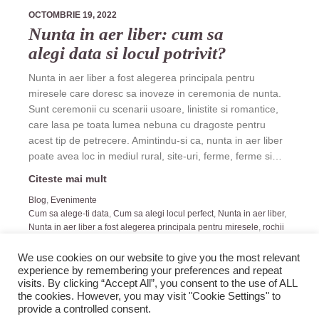
OCTOMBRIE 19, 2022
Nunta in aer liber: cum sa
alegi data si locul potrivit?
Nunta in aer liber a fost alegerea principala pentru
miresele care doresc sa inoveze in ceremonia de nunta.
Sunt ceremonii cu scenarii usoare, linistite si romantice,
care lasa pe toata lumea nebuna cu dragoste pentru
acest tip de petrecere. Amintindu-si ca, nunta in aer liber
poate avea loc in mediul rural, site-uri, ferme, ferme si…
Citeste mai mult
Blog
,
Evenimente
Cum sa alege-ti data
,
Cum sa alegi locul perfect
,
Nunta in aer liber
,
Nunta in aer liber a fost alegerea principala pentru miresele
,
rochii
de mireasa Cluj preturi
We use cookies on our website to give you the most relevant
experience by remembering your preferences and repeat
visits. By clicking “Accept All”, you consent to the use of ALL
the cookies. However, you may visit "Cookie Settings" to
provide a controlled consent.