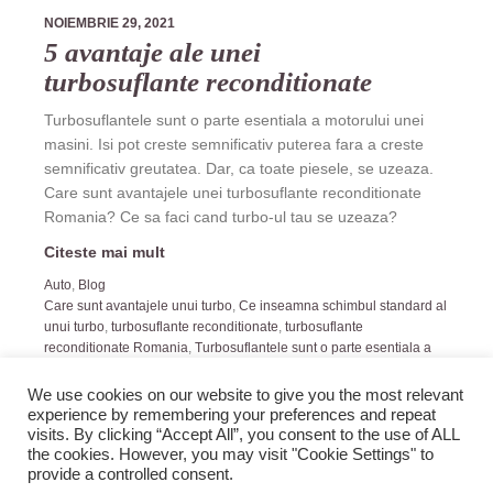
NOIEMBRIE 29, 2021
5 avantaje ale unei
turbosuflante reconditionate
Turbosuflantele sunt o parte esentiala a motorului unei
masini. Isi pot creste semnificativ puterea fara a creste
semnificativ greutatea. Dar, ca toate piesele, se uzeaza.
Care sunt avantajele unei turbosuflante reconditionate
Romania? Ce sa faci cand turbo-ul tau se uzeaza?
Citeste mai mult
Auto
,
Blog
Care sunt avantajele unui turbo
,
Ce inseamna schimbul standard al
unui turbo
,
turbosuflante reconditionate
,
turbosuflante
reconditionate Romania
,
Turbosuflantele sunt o parte esentiala a
motorului unei masini
We use cookies on our website to give you the most relevant
experience by remembering your preferences and repeat
visits. By clicking “Accept All”, you consent to the use of ALL
the cookies. However, you may visit "Cookie Settings" to
provide a controlled consent.