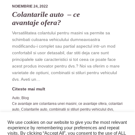
NOIEMBRIE 24, 2022
Colantarile auto – ce
avantaje ofera?
Versatilitatea colantului pentru masini va permite sa
schimbati culoarea vehiculului dumneavoastra
modificandu-i complet sau partial aspectul intr-un mod
confortabil si usor detasabil, dar stiti deja care sunt
principalele sale caracteristici si tot ceea ce poate face
acest produs inovator pentru dvs.? Noi va oferim o mare
varietate de optiuni, combinatii si stiluri pentru vehiculul
dvs. Aveti un…
Citeste mai mult
Auto
,
Blog
Ce avantaje are colantarea unei masini
,
ce avantaje ofera
,
colantari
auto
,
Colantarile auto
,
combinatii si stiluri pentru vehiculul dvs
,
Versatilitatea colantului pentru masini
We use cookies on our website to give you the most relevant
experience by remembering your preferences and repeat
visits. By clicking “Accept All”, you consent to the use of ALL