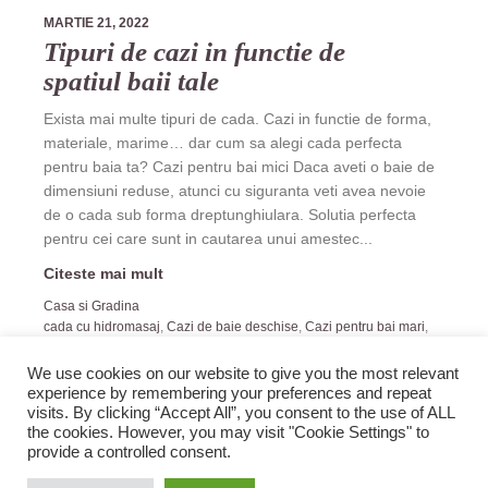
MARTIE 21, 2022
Tipuri de cazi in functie de
spatiul baii tale
Exista mai multe tipuri de cada. Cazi in functie de forma,
materiale, marime… dar cum sa alegi cada perfecta
pentru baia ta? Cazi pentru bai mici Daca aveti o baie de
dimensiuni reduse, atunci cu siguranta veti avea nevoie
de o cada sub forma dreptunghiulara. Solutia perfecta
pentru cei care sunt in cautarea unui amestec...
Citeste mai mult
Casa si Gradina
cada cu hidromasaj
,
Cazi de baie deschise
,
Cazi pentru bai mari
,
Cazi pentru bai mici
,
Cazi personalizate pentru bai
We use cookies on our website to give you the most relevant
experience by remembering your preferences and repeat
visits. By clicking “Accept All”, you consent to the use of ALL
the cookies. However, you may visit "Cookie Settings" to
provide a controlled consent.
2019 Zopi.ro -Blog de Veselie! All rights reserved.