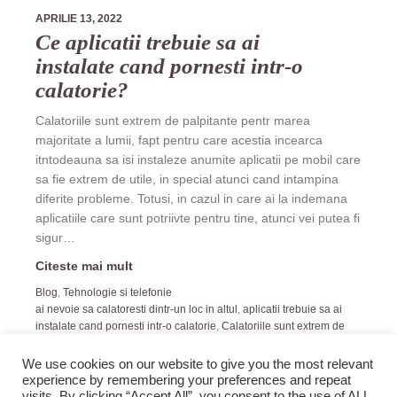
APRILIE 13, 2022
Ce aplicatii trebuie sa ai
instalate cand pornesti intr-o
calatorie?
Calatoriile sunt extrem de palpitante pentr marea
majoritate a lumii, fapt pentru care acestia incearca
itntodeauna sa isi instaleze anumite aplicatii pe mobil care
sa fie extrem de utile, in special atunci cand intampina
diferite probleme. Totusi, in cazul in care ai la indemana
aplicatiile care sunt potriivte pentru tine, atunci vei putea fi
sigur…
Citeste mai mult
Blog
,
Tehnologie si telefonie
ai nevoie sa calatoresti dintr-un loc in altul
,
aplicatii trebuie sa ai
instalate cand pornesti intr-o calatorie
,
Calatoriile sunt extrem de
palpitante pentr marea majoritate a lumii
We use cookies on our website to give you the most relevant
experience by remembering your preferences and repeat
visits. By clicking “Accept All”, you consent to the use of ALL