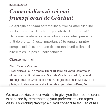
IULIE 8, 2022
Comercializează cei mai
frumoși brazi de Crăciun!
Se apropie perioada sărbătorilor și vrei să oferi clienților
tăi doar produse de calitate și la oferte de nerefuzat?
Dacă vrei ca afacerea ta să aibă succes într-o perioadă
atât de ofertantă, este important să te remarci printre
competitorii tăi cu produse de cea mai bună calitate și
bineînțeles, în pas cu noile tendințe.
Citeste mai mult
Blog
,
Casa si Gradina
Brazi artificiali cu ac moale
,
Brazi artificiali cu vârfuri colorate sau
ninse
,
brazi artificiali engros
,
Brazi de Crăciun cu leduri
,
cei mai
frumoși brazi de Crăciun
,
cei mai frumoși și mai calitativi brazi de pe
piață
,
Moldele care imită alte tipuri de copaci de conifere
,
Se
apropie perioada sărbătorilor
We use cookies on our website to give you the most relevant
experience by remembering your preferences and repeat
visits. By clicking “Accept All”, you consent to the use of ALL