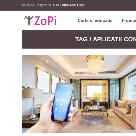
Bucurie, Inspirație și O Lume Mai Roz!
Carte si educatie
Frumus
TAG / APLICATII C