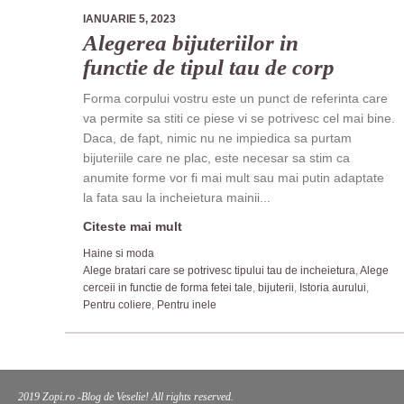
IANUARIE 5, 2023
Alegerea bijuteriilor in
functie de tipul tau de corp
Forma corpului vostru este un punct de referinta care
va permite sa stiti ce piese vi se potrivesc cel mai bine.
Daca, de fapt, nimic nu ne impiedica sa purtam
bijuteriile care ne plac, este necesar sa stim ca
anumite forme vor fi mai mult sau mai putin adaptate
la fata sau la incheietura mainii...
Citeste mai mult
Haine si moda
Alege bratari care se potrivesc tipului tau de incheietura
,
Alege
cerceii in functie de forma fetei tale
,
bijuterii
,
Istoria aurului
,
Pentru coliere
,
Pentru inele
2019 Zopi.ro -Blog de Veselie! All rights reserved.