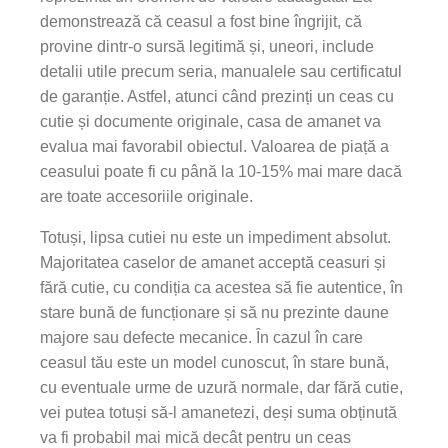
demonstrează că ceasul a fost bine îngrijit, că
provine dintr-o sursă legitimă și, uneori, include
detalii utile precum seria, manualele sau certificatul
de garanție. Astfel, atunci când prezinți un ceas cu
cutie și documente originale, casa de amanet va
evalua mai favorabil obiectul. Valoarea de piață a
ceasului poate fi cu până la 10-15% mai mare dacă
are toate accesoriile originale.
Totuși, lipsa cutiei nu este un impediment absolut.
Majoritatea caselor de amanet acceptă ceasuri și
fără cutie, cu condiția ca acestea să fie autentice, în
stare bună de funcționare și să nu prezinte daune
majore sau defecte mecanice. În cazul în care
ceasul tău este un model cunoscut, în stare bună,
cu eventuale urme de uzură normale, dar fără cutie,
vei putea totuși să-l amanetezi, deși suma obținută
va fi probabil mai mică decât pentru un ceas