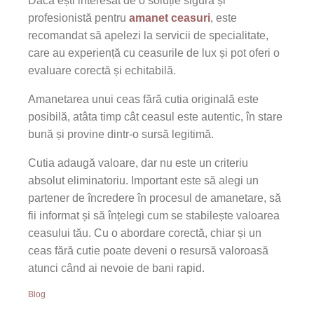
Dacă ești interesat de o soluție sigură și
profesionistă pentru
amanet ceasuri
, este
recomandat să apelezi la servicii de specialitate,
care au experiență cu ceasurile de lux și pot oferi o
evaluare corectă și echitabilă.
Amanetarea unui ceas fără cutia originală este
posibilă, atâta timp cât ceasul este autentic, în stare
bună și provine dintr-o sursă legitimă.
Cutia adaugă valoare, dar nu este un criteriu
absolut eliminatoriu. Important este să alegi un
partener de încredere în procesul de amanetare, să
fii informat și să înțelegi cum se stabilește valoarea
ceasului tău. Cu o abordare corectă, chiar și un
ceas fără cutie poate deveni o resursă valoroasă
atunci când ai nevoie de bani rapid.
Blog