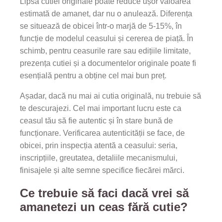
Lipsa cutiei originale poate reduce ușor valoarea
estimată de amanet, dar nu o anulează. Diferența
se situează de obicei într-o marjă de 5-15%, în
funcție de modelul ceasului și cererea de piață. În
schimb, pentru ceasurile rare sau edițiile limitate,
prezența cutiei și a documentelor originale poate fi
esențială pentru a obține cel mai bun preț.
Așadar, dacă nu mai ai cutia originală, nu trebuie să
te descurajezi. Cel mai important lucru este ca
ceasul tău să fie autentic și în stare bună de
funcționare. Verificarea autenticității se face, de
obicei, prin inspecția atentă a ceasului: seria,
inscripțiile, greutatea, detaliile mecanismului,
finisajele și alte semne specifice fiecărei mărci.
Ce trebuie să faci dacă vrei să
amanetezi un ceas fără cutie?