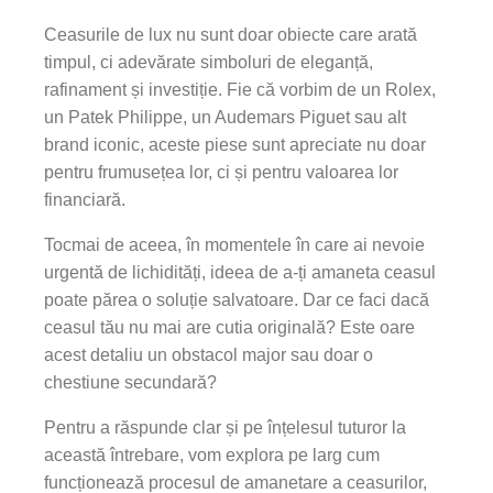
Ceasurile de lux nu sunt doar obiecte care arată
timpul, ci adevărate simboluri de eleganță,
rafinament și investiție. Fie că vorbim de un Rolex,
un Patek Philippe, un Audemars Piguet sau alt
brand iconic, aceste piese sunt apreciate nu doar
pentru frumusețea lor, ci și pentru valoarea lor
financiară.
Tocmai de aceea, în momentele în care ai nevoie
urgentă de lichidități, ideea de a-ți amaneta ceasul
poate părea o soluție salvatoare. Dar ce faci dacă
ceasul tău nu mai are cutia originală? Este oare
acest detaliu un obstacol major sau doar o
chestiune secundară?
Pentru a răspunde clar și pe înțelesul tuturor la
această întrebare, vom explora pe larg cum
funcționează procesul de amanetare a ceasurilor,