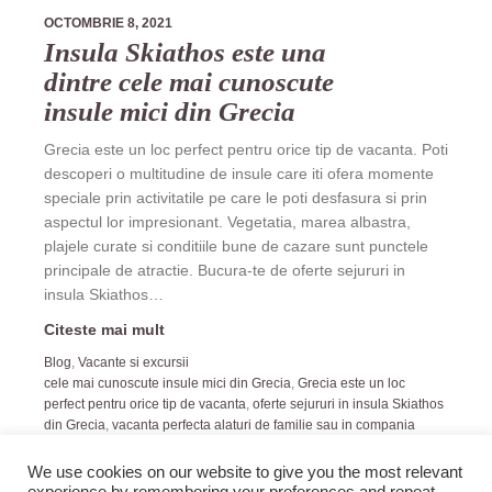
OCTOMBRIE 8, 2021
Insula Skiathos este una
dintre cele mai cunoscute
insule mici din Grecia
Grecia este un loc perfect pentru orice tip de vacanta. Poti
descoperi o multitudine de insule care iti ofera momente
speciale prin activitatile pe care le poti desfasura si prin
aspectul lor impresionant. Vegetatia, marea albastra,
plajele curate si conditiile bune de cazare sunt punctele
principale de atractie. Bucura-te de oferte sejururi in
insula Skiathos…
Citeste mai mult
Blog
,
Vacante si excursii
cele mai cunoscute insule mici din Grecia
,
Grecia este un loc
perfect pentru orice tip de vacanta
,
oferte sejururi in insula Skiathos
din Grecia
,
vacanta perfecta alaturi de familie sau in compania
prietenilor tai
,
vacanta ta ideala in insula Skiathos pe MyPal
We use cookies on our website to give you the most relevant