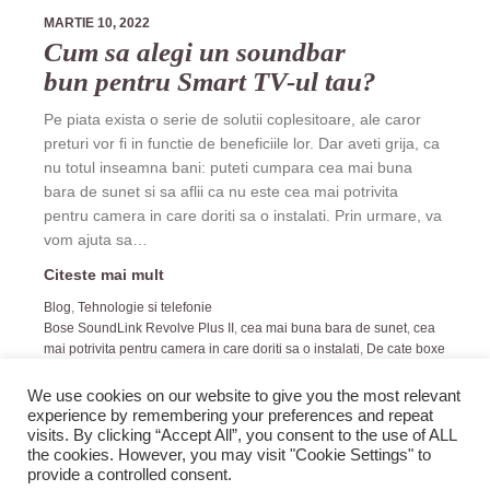
MARTIE 10, 2022
Cum sa alegi un soundbar
bun pentru Smart TV-ul tau?
Pe piata exista o serie de solutii coplesitoare, ale caror
preturi vor fi in functie de beneficiile lor. Dar aveti grija, ca
nu totul inseamna bani: puteti cumpara cea mai buna
bara de sunet si sa aflii ca nu este cea mai potrivita
pentru camera in care doriti sa o instalati. Prin urmare, va
vom ajuta sa…
Citeste mai mult
Blog
,
Tehnologie si telefonie
Bose SoundLink Revolve Plus II
,
cea mai buna bara de sunet
,
cea
mai potrivita pentru camera in care doriti sa o instalati
,
De cate boxe
am nevoie
,
soundbar bun pentru Smart TV-ul tau
We use cookies on our website to give you the most relevant
experience by remembering your preferences and repeat
visits. By clicking “Accept All”, you consent to the use of ALL
the cookies. However, you may visit "Cookie Settings" to
provide a controlled consent.