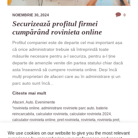
NOIEMBRIE 30, 2024
0
Securizează profitul firmei
cumpărând rovinieta online
Profitul companiei este de departe cel mai important așa
că orice administrator trebuie să întreprindă toate
măsurile necesare pentru a-l securiza, pentru a-l ține
departe de amenzile venite din partea statului chiar dacă
asta înseamnă să cumpere rovinieta online. Deși încă
mulți proprietari de afaceri care au în administrare și un
parc auto sunt încă...
Citeste mai mult
Afaceri
,
Auto
,
Evenimente
"rovinieta online
,
administrare roviniete parc auto
,
baterie
reincarcabila
,
calculator rovinieta
,
calculator rovinieta 2024
,
calculator rovinieta online
,
pret rovinieta
,
rovinieta
,
rovinieta pret
,
roviniete
,
verifica rovinieta
We use cookies on our website to give you the most relevant