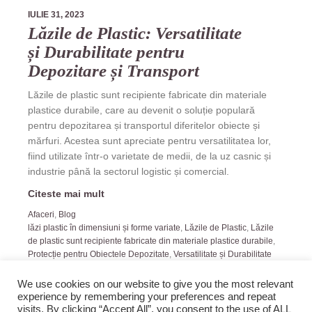
IULIE 31, 2023
Lăzile de Plastic: Versatilitate
și Durabilitate pentru
Depozitare și Transport
Lăzile de plastic sunt recipiente fabricate din materiale
plastice durabile, care au devenit o soluție populară
pentru depozitarea și transportul diferitelor obiecte și
mărfuri. Acestea sunt apreciate pentru versatilitatea lor,
fiind utilizate într-o varietate de medii, de la uz casnic și
industrie până la sectorul logistic și comercial.
Citeste mai mult
Afaceri
,
Blog
lăzi plastic în dimensiuni și forme variate
,
Lăzile de Plastic
,
Lăzile
de plastic sunt recipiente fabricate din materiale plastice durabile
,
Protecție pentru Obiectele Depozitate
,
Versatilitate și Durabilitate
pentru Depozitare și Transport
We use cookies on our website to give you the most relevant
experience by remembering your preferences and repeat
visits. By clicking “Accept All”, you consent to the use of ALL