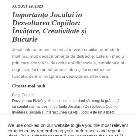
AUGUST 29, 2023
Importanța Jocului în
Dezvoltarea Copiilor:
Învățare, Creativitate și
Bucurie
Jocul este un aspect esențial în viața copiilor, oferindu-le
mult mai mult decât momente de distracție. Este un mediu
prin care aceștia își dezvoltă abilități sociale, emoționale și
cognitive, își exprimă creativitatea și își construiesc
fundația pentru învățarea și dezvoltarea ulterioară.
Citeste mai mult
Blog
,
Cursurii
Dezvoltarea Fizică și Motorie
,
este important să mergi la grădiniță
cu copilul cât mai des
,
Importanța Jocului în Dezvoltarea Copiilor
,
Învățarea Socială și Interacțiunea cu Alții
,
Jocul este un aspect
esențial în viața copiilor
We use cookies on our website to give you the most relevant
experience by remembering your preferences and repeat