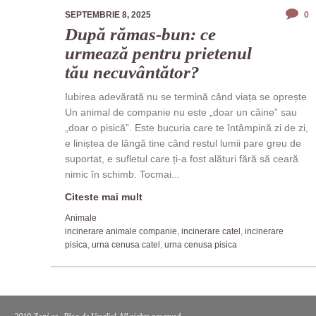
SEPTEMBRIE 8, 2025
0
După rămas-bun: ce
urmează pentru prietenul
tău necuvântător?
Iubirea adevărată nu se termină când viața se oprește
Un animal de companie nu este „doar un câine” sau
„doar o pisică”. Este bucuria care te întâmpină zi de zi,
e liniștea de lângă tine când restul lumii pare greu de
suportat, e sufletul care ți-a fost alături fără să ceară
nimic în schimb. Tocmai...
Citeste mai mult
Animale
incinerare animale companie
,
incinerare catel
,
incinerare
pisica
,
urna cenusa catel
,
urna cenusa pisica