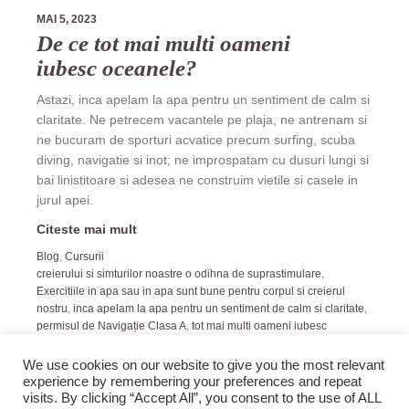
MAI 5, 2023
De ce tot mai multi oameni
iubesc oceanele?
Astazi, inca apelam la apa pentru un sentiment de calm si
claritate. Ne petrecem vacantele pe plaja, ne antrenam si
ne bucuram de sporturi acvatice precum surfing, scuba
diving, navigatie si inot; ne improspatam cu dusuri lungi si
bai linistitoare si adesea ne construim vietile si casele in
jurul apei.
Citeste mai mult
Blog
,
Cursurii
creierului si simturilor noastre o odihna de suprastimulare
,
Exercitiile in apa sau in apa sunt bune pentru corpul si creierul
nostru
,
inca apelam la apa pentru un sentiment de calm si claritate
,
permisul de Navigație Clasa A
,
tot mai multi oameni iubesc
oceanele
We use cookies on our website to give you the most relevant
experience by remembering your preferences and repeat
visits. By clicking “Accept All”, you consent to the use of ALL