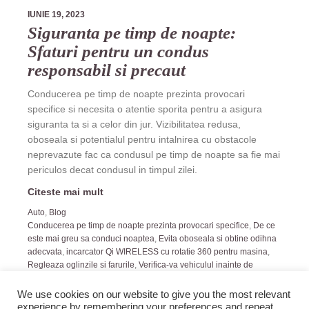
IUNIE 19, 2023
Siguranta pe timp de noapte:
Sfaturi pentru un condus
responsabil si precaut
Conducerea pe timp de noapte prezinta provocari
specifice si necesita o atentie sporita pentru a asigura
siguranta ta si a celor din jur. Vizibilitatea redusa,
oboseala si potentialul pentru intalnirea cu obstacole
neprevazute fac ca condusul pe timp de noapte sa fie mai
periculos decat condusul in timpul zilei.
Citeste mai mult
Auto
,
Blog
Conducerea pe timp de noapte prezinta provocari specifice
,
De ce
este mai greu sa conduci noaptea
,
Evita oboseala si obtine odihna
adecvata
,
incarcator Qi WIRELESS cu rotatie 360 pentru masina
,
Regleaza oglinzile si farurile
,
Verifica-va vehiculul inainte de
plecare
We use cookies on our website to give you the most relevant
experience by remembering your preferences and repeat