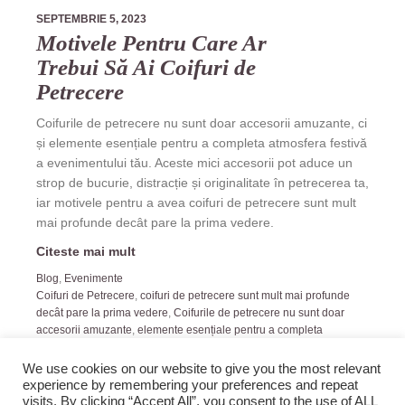
SEPTEMBRIE 5, 2023
Motivele Pentru Care Ar
Trebui Să Ai Coifuri de
Petrecere
Coifurile de petrecere nu sunt doar accesorii amuzante, ci
și elemente esențiale pentru a completa atmosfera festivă
a evenimentului tău. Aceste mici accesorii pot aduce un
strop de bucurie, distracție și originalitate în petrecerea ta,
iar motivele pentru a avea coifuri de petrecere sunt mult
mai profunde decât pare la prima vedere.
Citeste mai mult
Blog
,
Evenimente
Coifuri de Petrecere
,
coifuri de petrecere sunt mult mai profunde
decât pare la prima vedere
,
Coifurile de petrecere nu sunt doar
accesorii amuzante
,
elemente esențiale pentru a completa
atmosfera festivă
,
modele de coifuri petrecere
We use cookies on our website to give you the most relevant
experience by remembering your preferences and repeat
visits. By clicking “Accept All”, you consent to the use of ALL