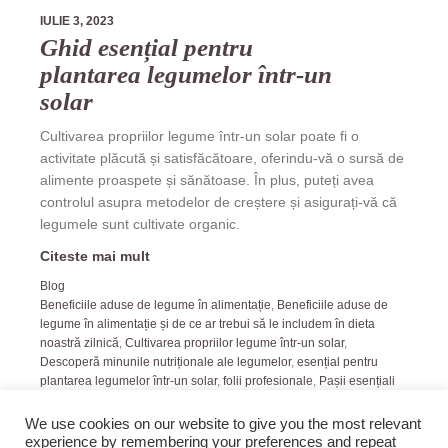
IULIE 3, 2023
Ghid esențial pentru
plantarea legumelor într-un
solar
Cultivarea propriilor legume într-un solar poate fi o
activitate plăcută și satisfăcătoare, oferindu-vă o sursă de
alimente proaspete și sănătoase. În plus, puteți avea
controlul asupra metodelor de creștere și asigurați-vă că
legumele sunt cultivate organic.
Citeste mai mult
Blog
Beneficiile aduse de legume în alimentație
,
Beneficiile aduse de
legume în alimentație și de ce ar trebui să le includem în dieta
noastră zilnică
,
Cultivarea propriilor legume într-un solar
,
Descoperă minunile nutriționale ale legumelor
,
esențial pentru
plantarea legumelor într-un solar
,
folii profesionale
,
Pașii esențiali
pentru plantarea cu succes a legumelor într-un solar
We use cookies on our website to give you the most relevant
experience by remembering your preferences and repeat