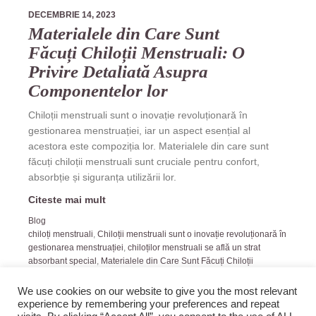
DECEMBRIE 14, 2023
Materialele din Care Sunt
Făcuți Chiloții Menstruali: O
Privire Detaliată Asupra
Componentelor lor
Chiloții menstruali sunt o inovație revoluționară în
gestionarea menstruației, iar un aspect esențial al
acestora este compoziția lor. Materialele din care sunt
făcuți chiloții menstruali sunt cruciale pentru confort,
absorbție și siguranța utilizării lor.
Citeste mai mult
Blog
chiloți menstruali
,
Chiloții menstruali sunt o inovație revoluționară în
gestionarea menstruației
,
chiloților menstruali se află un strat
absorbant special
,
Materialele din Care Sunt Făcuți Chiloții
Menstruali
,
Privire Detaliată Asupra Componentelor lor
We use cookies on our website to give you the most relevant
experience by remembering your preferences and repeat