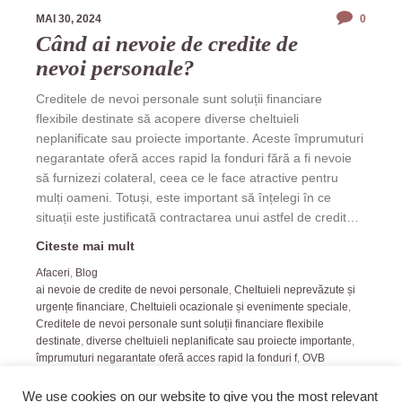
MAI 30, 2024
0
Când ai nevoie de credite de
nevoi personale?
Creditele de nevoi personale sunt soluții financiare
flexibile destinate să acopere diverse cheltuieli
neplanificate sau proiecte importante. Aceste împrumuturi
negarantate oferă acces rapid la fonduri fără a fi nevoie
să furnizezi colateral, ceea ce le face atractive pentru
mulți oameni. Totuși, este important să înțelegi în ce
situații este justificată contractarea unui astfel de credit…
Citeste mai mult
Afaceri
,
Blog
ai nevoie de credite de nevoi personale
,
Cheltuieli neprevăzute și
urgențe financiare
,
Cheltuieli ocazionale și evenimente speciale
,
Creditele de nevoi personale sunt soluții financiare flexibile
destinate
,
diverse cheltuieli neplanificate sau proiecte importante
,
împrumuturi negarantate oferă acces rapid la fonduri f
,
OVB
Allfinanz România v
We use cookies on our website to give you the most relevant