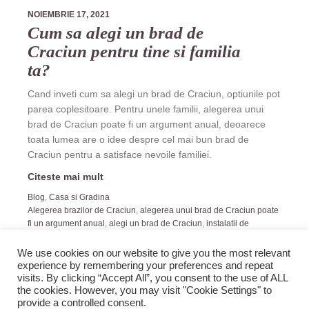
NOIEMBRIE 17, 2021
Cum sa alegi un brad de
Craciun pentru tine si familia
ta?
Cand inveti cum sa alegi un brad de Craciun, optiunile pot
parea coplesitoare. Pentru unele familii, alegerea unui
brad de Craciun poate fi un argument anual, deoarece
toata lumea are o idee despre cel mai bun brad de
Craciun pentru a satisface nevoile familiei.
Citeste mai mult
Blog
,
Casa si Gradina
Alegerea brazilor de Craciun
,
alegerea unui brad de Craciun poate
fi un argument anual
,
alegi un brad de Craciun
,
instalatii de
Craciun
,
Sfaturi pentru alegerea unui brad de Craciun
We use cookies on our website to give you the most relevant
experience by remembering your preferences and repeat
visits. By clicking “Accept All”, you consent to the use of ALL
the cookies. However, you may visit "Cookie Settings" to
provide a controlled consent.