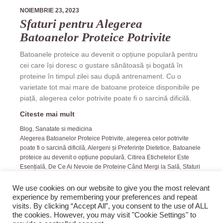
NOIEMBRIE 23, 2023
Sfaturi pentru Alegerea
Batoanelor Proteice Potrivite
Batoanele proteice au devenit o opțiune populară pentru
cei care își doresc o gustare sănătoasă și bogată în
proteine în timpul zilei sau după antrenament. Cu o
varietate tot mai mare de batoane proteice disponibile pe
piață, alegerea celor potrivite poate fi o sarcină dificilă.
Citeste mai mult
Blog
,
Sanatate si medicina
Alegerea Batoanelor Proteice Potrivite
,
alegerea celor potrivite
poate fi o sarcină dificilă
,
Alergeni și Preferințe Dietetice
,
Batoanele
proteice au devenit o opțiune populară
,
Citirea Etichetelor Este
Esențială
,
De Ce Ai Nevoie de Proteine Când Mergi la Sală
,
Sfaturi
pentru Alegerea Batoanelor Proteice
We use cookies on our website to give you the most relevant
experience by remembering your preferences and repeat
visits. By clicking “Accept All”, you consent to the use of ALL
the cookies. However, you may visit "Cookie Settings" to