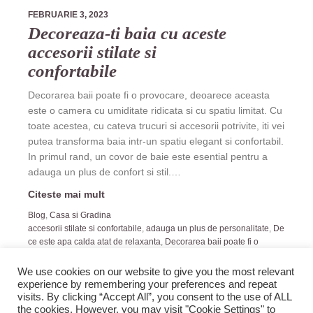
FEBRUARIE 3, 2023
Decoreaza-ti baia cu aceste
accesorii stilate si
confortabile
Decorarea baii poate fi o provocare, deoarece aceasta
este o camera cu umiditate ridicata si cu spatiu limitat. Cu
toate acestea, cu cateva trucuri si accesorii potrivite, iti vei
putea transforma baia intr-un spatiu elegant si confortabil.
In primul rand, un covor de baie este esential pentru a
adauga un plus de confort si stil.…
Citeste mai mult
Blog
,
Casa si Gradina
accesorii stilate si confortabile
,
adauga un plus de personalitate
,
De
ce este apa calda atat de relaxanta
,
Decorarea baii poate fi o
provocare
,
Reduce durerile de cap
We use cookies on our website to give you the most relevant
experience by remembering your preferences and repeat
visits. By clicking “Accept All”, you consent to the use of ALL
the cookies. However, you may visit "Cookie Settings" to