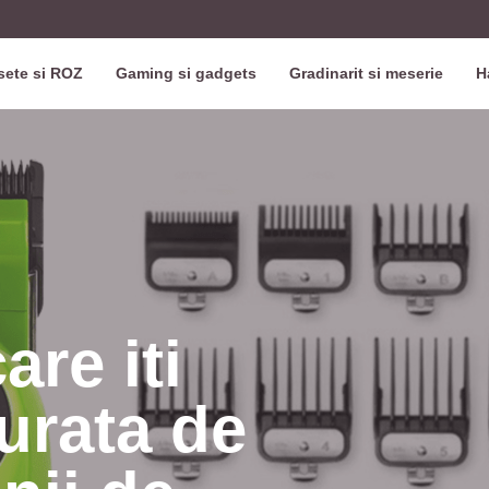
ete si ROZ
Gaming si gadgets
Gradinarit si meserie
H
are iti
urata de