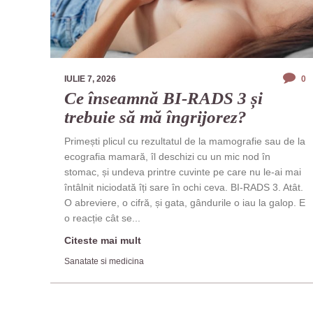
IULIE 7, 2026
0
Ce înseamnă BI-RADS 3 și
trebuie să mă îngrijorez?
Primești plicul cu rezultatul de la mamografie sau de la
ecografia mamară, îl deschizi cu un mic nod în
stomac, și undeva printre cuvinte pe care nu le-ai mai
întâlnit niciodată îți sare în ochi ceva. BI-RADS 3. Atât.
O abreviere, o cifră, și gata, gândurile o iau la galop. E
o reacție cât se...
Citeste mai mult
Sanatate si medicina