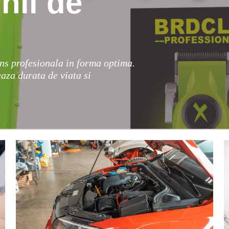
nii de
ns profesionala in forma optima.
eaza durata de viata si