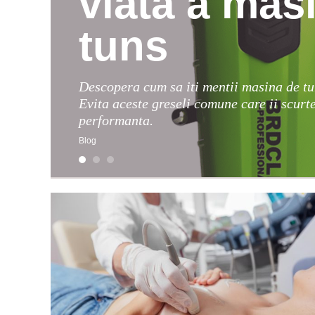
viata a masi
tuns
Descopera cum sa iti mentii masina de tu
Evita aceste greseli comune care ii scurt
performanta.
Blog