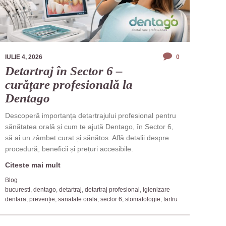
IULIE 4, 2026
0
Detartraj în Sector 6 –
curățare profesională la
Dentago
Descoperă importanța detartrajului profesional pentru
sănătatea orală și cum te ajută Dentago, în Sector 6,
să ai un zâmbet curat și sănătos. Află detalii despre
procedură, beneficii și prețuri accesibile.
Citeste mai mult
Blog
bucuresti
,
dentago
,
detartraj
,
detartraj profesional
,
igienizare
dentara
,
prevenție
,
sanatate orala
,
sector 6
,
stomatologie
,
tartru