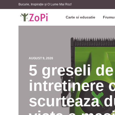
Bucurie, Inspirație și O Lume Mai Roz!
Carte si educatie
Frumus
AUGUST 9, 2026
5 greseli de
intretinere c
scurteaza d