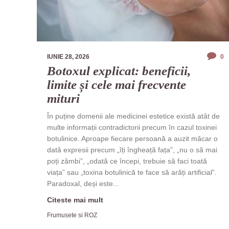
IUNIE 28, 2026
0
Botoxul explicat: beneficii,
limite și cele mai frecvente
mituri
În puține domenii ale medicinei estetice există atât de
multe informații contradictorii precum în cazul toxinei
botulinice. Aproape fiecare persoană a auzit măcar o
dată expresii precum „îți îngheață fața”, „nu o să mai
poți zâmbi”, „odată ce începi, trebuie să faci toată
viața” sau „toxina botulinică te face să arăți artificial”.
Paradoxal, deși este...
Citeste mai mult
Frumusete si ROZ