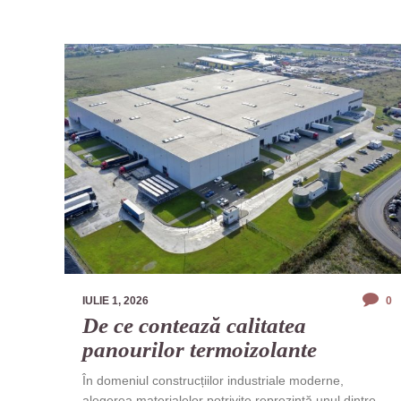
IULIE 1, 2026
0
De ce contează calitatea
panourilor termoizolante
În domeniul construcțiilor industriale moderne,
alegerea materialelor potrivite reprezintă unul dintre