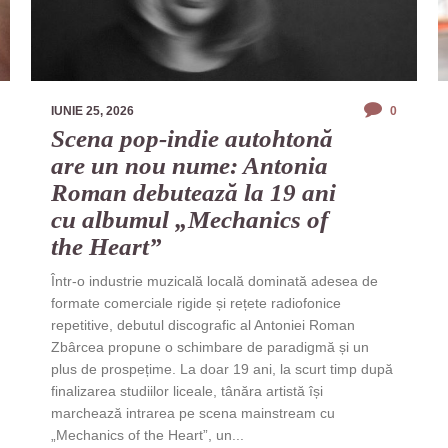
IUNIE 25, 2026
0
Scena pop-indie autohtonă
are un nou nume: Antonia
Roman debutează la 19 ani
cu albumul „Mechanics of
the Heart”
Într-o industrie muzicală locală dominată adesea de
formate comerciale rigide și rețete radiofonice
repetitive, debutul discografic al Antoniei Roman
Zbârcea propune o schimbare de paradigmă și un
plus de prospețime. La doar 19 ani, la scurt timp după
finalizarea studiilor liceale, tânăra artistă își
marchează intrarea pe scena mainstream cu
„Mechanics of the Heart”, un...