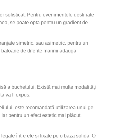
er sofisticat. Pentru evenimentele destinate
enea, se poate opta pentru un gradient de
ranjate simetric, sau asimetric, pentru un
r baloane de diferite mărimi adaugă
isă a buchetului. Există mai multe modalități
ta va fi expus.
liului, este recomandată utilizarea unui gel
 iar pentru un efect estetic mai plăcut,
 legate între ele și fixate pe o bază solidă. O