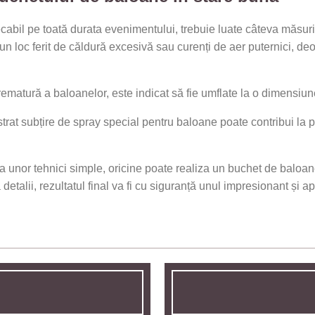
abil pe toată durata evenimentului, trebuie luate câteva măsur
r-un loc ferit de căldură excesivă sau curenți de aer puternici, d
tură a baloanelor, este indicat să fie umflate la o dimensiune o
strat subțire de spray special pentru baloane poate contribui la 
ea unor tehnici simple, oricine poate realiza un buchet de baloan
detalii, rezultatul final va fi cu siguranță unul impresionant și apr