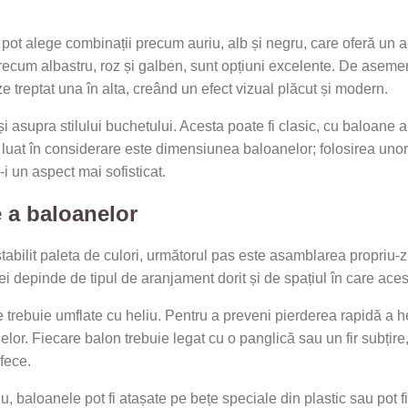
ot alege combinații precum auriu, alb și negru, care oferă un a
, precum albastru, roz și galben, sunt opțiuni excelente. De asem
e treptat una în alta, creând un efect vizual plăcut și modern.
i asupra stilului buchetului. Acesta poate fi clasic, cu baloane a
e luat în considerare este dimensiunea baloanelor; folosirea uno
-i un aspect mai sofisticat.
e a baloanelor
stabilit paleta de culori, următorul pas este asamblarea propriu-z
i depinde de tipul de aranjament dorit și de spațiul în care aces
 trebuie umflate cu heliu. Pentru a preveni pierderea rapidă a he
lor. Fiecare balon trebuie legat cu o panglică sau un fir subțire,
rfece.
u, baloanele pot fi atașate pe bețe speciale din plastic sau pot fi