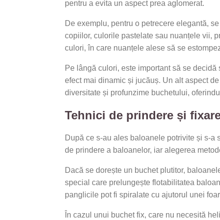
pentru a evita un aspect prea aglomerat.
De exemplu, pentru o petrecere elegantă, se p
copiilor, culorile pastelate sau nuanțele vii
culori, în care nuanțele alese să se estompez
Pe lângă culori, este important să se decidă ș
efect mai dinamic și jucăuș. Un alt aspect d
diversitate și profunzime buchetului, oferindu
Tehnici de prindere și fixar
După ce s-au ales baloanele potrivite și s-a 
de prindere a baloanelor, iar alegerea metode
Dacă se dorește un buchet plutitor, baloanele
special care prelungește flotabilitatea baloane
panglicile pot fi spiralate cu ajutorul unei foa
În cazul unui buchet fix, care nu necesită heli