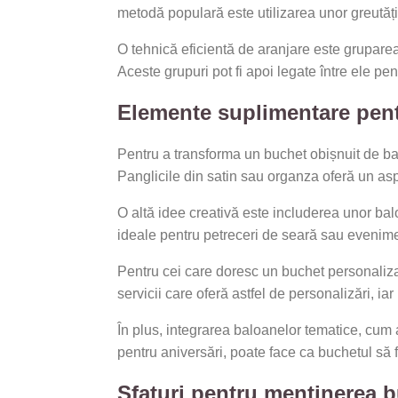
metodă populară este utilizarea unor greutăți
O tehnică eficientă de aranjare este gruparea 
Aceste grupuri pot fi apoi legate între ele p
Elemente suplimentare pent
Pentru a transforma un buchet obișnuit de ba
Panglicile din satin sau organza oferă un aspec
O altă idee creativă este includerea unor bal
ideale pentru petreceri de seară sau evenimen
Pentru cei care doresc un buchet personalizat
servicii care oferă astfel de personalizări, i
În plus, integrarea baloanelor tematice, cum 
pentru aniversări, poate face ca buchetul să f
Sfaturi pentru menținerea b