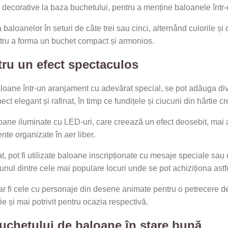
 decorative la baza buchetului, pentru a menține baloanele într-o
baloanelor în seturi de câte trei sau cinci, alternând culorile și 
entru a forma un buchet compact și armonios.
ru un efect spectaculos
loane într-un aranjament cu adevărat special, se pot adăuga div
t elegant și rafinat, în timp ce fundițele și ciucurii din hârtie 
oane iluminate cu LED-uri, care creează un efect deosebit, mai a
te organizate în aer liber.
, pot fi utilizate baloane inscripționate cu mesaje speciale sa
ar unul dintre cele mai populare locuri unde se pot achiziționa as
ar fi cele cu personaje din desene animate pentru o petrecere de
ie și mai potrivit pentru ocazia respectivă.
uchetului de baloane în stare bună