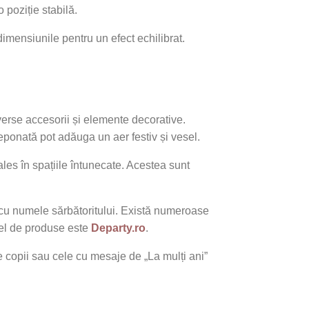
 poziție stabilă.
dimensiunile pentru un efect echilibrat.
erse accesorii și elemente decorative.
creponată pot adăuga un aer festiv și vesel.
les în spațiile întunecate. Acestea sunt
u cu numele sărbătoritului. Există numeroase
tfel de produse este
Departy.ro
.
 copii sau cele cu mesaje de „La mulți ani”