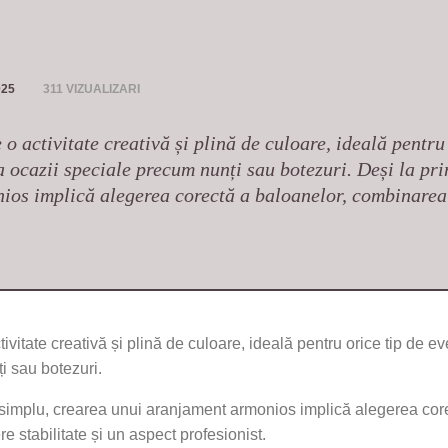
025
311 VIZUALIZARI
o activitate creativă și plină de culoare, ideală pentru
la ocazii speciale precum nunți sau botezuri. Deși la p
ios implică alegerea corectă a baloanelor, combinarea 
itate creativă și plină de culoare, ideală pentru orice tip de ev
i sau botezuri.
simplu, crearea unui aranjament armonios implică alegerea core
ere stabilitate și un aspect profesionist.