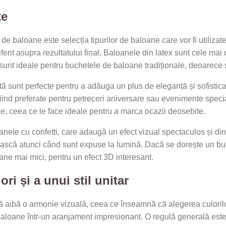
te
de baloane este selecția tipurilor de baloane care vor fi utilizate
erit asupra rezultatului final. Baloanele din latex sunt cele mai 
unt ideale pentru buchetele de baloane tradiționale, deoarece s
ată sunt perfecte pentru a adăuga un plus de eleganță și sofistic
fiind preferate pentru petreceri aniversare sau evenimente special
e, ceea ce le face ideale pentru a marca ocazii deosebite.
anele cu confetti, care adaugă un efect vizual spectaculos și di
ucească atunci când sunt expuse la lumină. Dacă se dorește un buch
ane mai mici, pentru un efect 3D interesant.
ori și a unui stil unitar
ă aibă o armonie vizuală, ceea ce înseamnă că alegerea culorilo
aloane într-un aranjament impresionant. O regulă generală este să