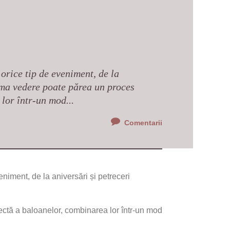
 orice tip de eveniment, de la
rima vedere poate părea un proces
lor într-un mod...
Comentarii
eniment, de la aniversări și petreceri
ctă a baloanelor, combinarea lor într-un mod