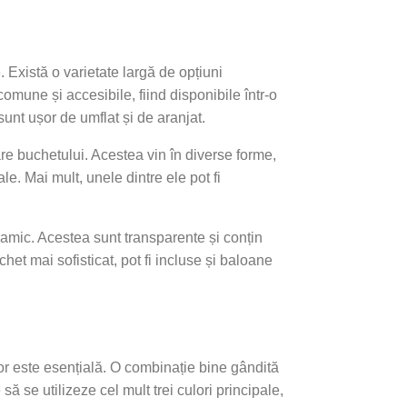
. Există o varietate largă de opțiuni
comune și accesibile, fiind disponibile într-o
unt ușor de umflat și de aranjat.
are buchetului. Acestea vin în diverse forme,
e. Mai mult, unele dintre ele pot fi
namic. Acestea sunt transparente și conțin
et mai sofisticat, pot fi incluse și baloane
r este esențială. O combinație bine gândită
 se utilizeze cel mult trei culori principale,