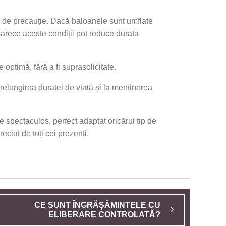
i de precauție. Dacă baloanele sunt umflate
eoarece aceste condiții pot reduce durata
ptimă, fără a fi suprasolicitate.
prelungirea duratei de viață și la menținerea
e spectaculos, perfect adaptat oricărui tip de
eciat de toți cei prezenți.
CE SUNT ÎNGRĂȘĂMINTELE CU
ELIBERARE CONTROLATĂ?