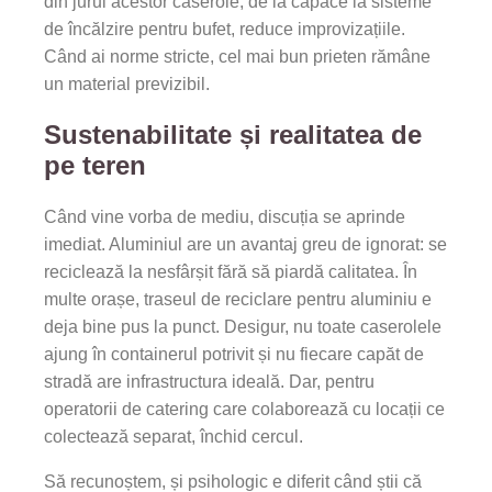
din jurul acestor caserole, de la capace la sisteme
de încălzire pentru bufet, reduce improvizațiile.
Când ai norme stricte, cel mai bun prieten rămâne
un material previzibil.
Sustenabilitate și realitatea de
pe teren
Când vine vorba de mediu, discuția se aprinde
imediat. Aluminiul are un avantaj greu de ignorat: se
reciclează la nesfârșit fără să piardă calitatea. În
multe orașe, traseul de reciclare pentru aluminiu e
deja bine pus la punct. Desigur, nu toate caserolele
ajung în containerul potrivit și nu fiecare capăt de
stradă are infrastructura ideală. Dar, pentru
operatorii de catering care colaborează cu locații ce
colectează separat, închid cercul.
Să recunoștem, și psihologic e diferit când știi că