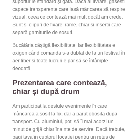
suporturile standard și gata. Dacă ai livrare, găsești
capace transparente care lasă mâncarea să respire
vizual, ceea ce contează mai mult decât am crede.
Sunt și clipuri de fixare, rame, chiar și inserții care
separă garniturile de sosuri.
Bucătăria câștigă flexibilitate. Iar flexibilitatea e
oxigen când comanda s-a dublat de la un festival în
aer liber și toate lucrurile par să se întâmple
deodată.
Prezentarea care contează,
chiar și după drum
Am participat la destule evenimente în care
mâncarea a sosit la fix, dar a părut obosită după
transport. Cu aluminiul, poți să îi mai acorzi un
minut de grijă chiar înainte de servire. Dacă trebuie,
bagi tava în cuptorul locației pentru un retuș de