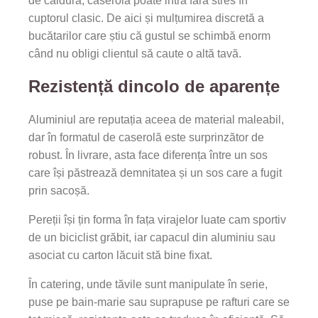
de căldură, caserola poate intra fără stres în
cuptorul clasic. De aici și mulțumirea discretă a
bucătarilor care știu că gustul se schimbă enorm
când nu obligi clientul să caute o altă tavă.
Rezistență dincolo de aparențe
Aluminiul are reputația aceea de material maleabil,
dar în formatul de caserolă este surprinzător de
robust. În livrare, asta face diferența între un sos
care își păstrează demnitatea și un sos care a fugit
prin sacoșă.
Pereții își țin forma în fața virajelor luate cam sportiv
de un biciclist grăbit, iar capacul din aluminiu sau
asociat cu carton lăcuit stă bine fixat.
În catering, unde tăvile sunt manipulate în serie,
puse pe bain-marie sau suprapuse pe rafturi care se