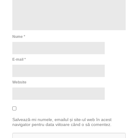
Nume
*
E-mail
*
Website
Salvează-mi numele, emailul și site-ul web în acest
navigator pentru data viitoare când o să comentez.