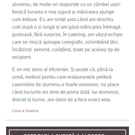
aluminiu, de multe ori răspunde cu un zâmbet ușor:
fiindcă livrarea e mai sigură și mâncarea ajunge
cum trebuie. Eu am simțit asta când am deschis
cutii după o zi lungă și am găsit mâncarea întreagă,
gustoasă, fără surprize. În catering, am văzut echipe
care se mișcă aproape coregrafic, schimbând tăvi,
încălzind, servind, curățând, toate pe același tip de
recipient.
E un mic dans al eficienței. Și poate că, până la
urmă, motivul pentru care restaurantele preferă
caserolele de aluminiu e foarte omenesc: ne place
când lucrurile ies bine de prima dată. Iar aluminiul,
discret și lucios, are darul de a face exact asta.
Casa si Gradina