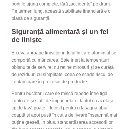
porțiile ajung complete, fără „accidente” pe drum.
Pe termen lung, această stabilitate financiară e o
plasă de siguranță.
Siguranță alimentară și un fel
de liniște
E ceva aproape liniștitor în felul în care aluminiul se
comportă cu mâncarea. Este inert la temperaturi
obișnuite de servire, nu reține mirosuri și se curăță
de reziduuri cu simplitate, ceea ce scade riscul de
contaminare în procesul de producție.
Pentru bucătarii care se mișcă repede între tigăi,
cuptoare și stații de împachetare, faptul că același
tip de tavă poate fi folosit pentru o lasagna abia
coaptă și apoi pusă în cutia de livrare înseamnă mai
puține greșeli. În plus, standardizarea accesoriilor