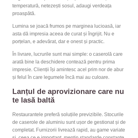
temperatură, netezești sosul, adaugi verdeața
proaspătă.
Lumina se joacă frumos pe marginea lucioasă, iar
asta dă impresia aceea de curat și îngrijit. Nu e
porțelan, e adevărat, dar e onest și practic.
În livrare, lucrurile sunt mai simple: o caserolă care
arată bine la deschidere contează pentru prima
impresie. Clienții își amintesc acel prim nor de abur
și felul în care legumele încă mai au culoare.
Lanțul de aprovizionare care nu
te lasă baltă
Restaurantele preferă soluțiile previzibile. Stocurile
de caserole de aluminiu sunt ușor de gestionat și de
completat. Furnizorii livrează rapid, au game variate
și, ceea ce e important, mențin standarde constante.