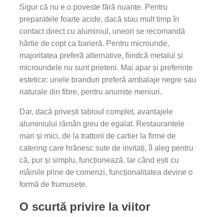
Sigur că nu e o poveste fără nuanțe. Pentru
preparatele foarte acide, dacă stau mult timp în
contact direct cu aluminiul, uneori se recomandă
hârtie de copt ca barieră. Pentru microunde,
majoritatea preferă alternative, fiindcă metalul și
microundele nu sunt prieteni. Mai apar și preferințe
estetice: unele branduri preferă ambalaje negre sau
naturale din fibre, pentru anumite meniuri.
Dar, dacă privești tabloul complet, avantajele
aluminiului rămân greu de egalat. Restaurantele
mari și mici, de la trattorii de cartier la firme de
catering care hrănesc sute de invitați, îl aleg pentru
că, pur și simplu, funcționează. Iar când ești cu
mâinile pline de comenzi, funcționalitatea devine o
formă de frumusețe.
O scurtă privire la viitor