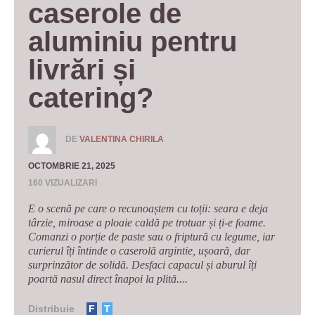
caserole de 
aluminiu pentru 
livrări și 
catering?
DE
VALENTINA CHIRILA
OCTOMBRIE 21, 2025
160 VIZUALIZARI
E o scenă pe care o recunoaștem cu toții: seara e deja
târzie, miroase a ploaie caldă pe trotuar și ți-e foame.
Comanzi o porție de paste sau o friptură cu legume, iar
curierul îți întinde o caserolă argintie, ușoară, dar
surprinzător de solidă. Desfaci capacul și aburul îți
poartă nasul direct înapoi la plită....
Distribuie
F
T