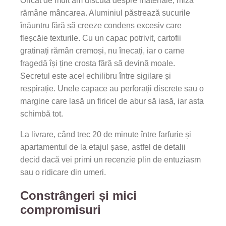
Oricât de mult am discuta despre materiale, miza
rămâne mâncarea. Aluminiul păstrează sucurile
înăuntru fără să creeze condens excesiv care
fleșcăie texturile. Cu un capac potrivit, cartofii
gratinați rămân cremoși, nu înecați, iar o carne
fragedă își ține crosta fără să devină moale.
Secretul este acel echilibru între sigilare și
respirație. Unele capace au perforații discrete sau o
margine care lasă un firicel de abur să iasă, iar asta
schimbă tot.
La livrare, când trec 20 de minute între farfurie și
apartamentul de la etajul șase, astfel de detalii
decid dacă vei primi un recenzie plin de entuziasm
sau o ridicare din umeri.
Constrângeri și mici
compromisuri