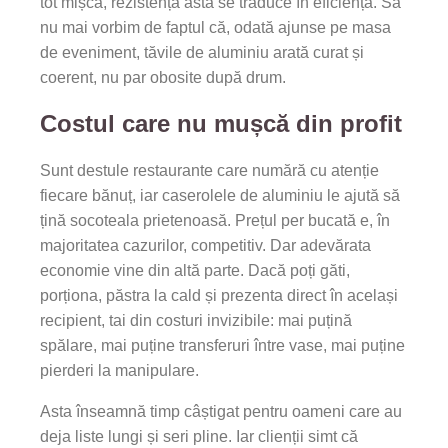
tot mișcă, rezistența asta se traduce în eficiență. Să
nu mai vorbim de faptul că, odată ajunse pe masa
de eveniment, tăvile de aluminiu arată curat și
coerent, nu par obosite după drum.
Costul care nu mușcă din profit
Sunt destule restaurante care numără cu atenție
fiecare bănuț, iar caserolele de aluminiu le ajută să
țină socoteala prietenoasă. Prețul per bucată e, în
majoritatea cazurilor, competitiv. Dar adevărata
economie vine din altă parte. Dacă poți găti,
porționa, păstra la cald și prezenta direct în același
recipient, tai din costuri invizibile: mai puțină
spălare, mai puține transferuri între vase, mai puține
pierderi la manipulare.
Asta înseamnă timp câștigat pentru oameni care au
deja liste lungi și seri pline. Iar clienții simt că