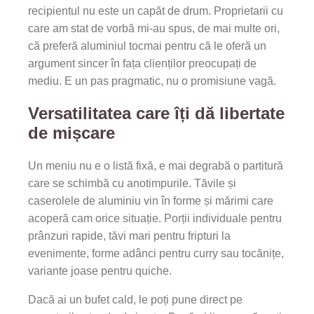
recipientul nu este un capăt de drum. Proprietarii cu
care am stat de vorbă mi-au spus, de mai multe ori,
că preferă aluminiul tocmai pentru că le oferă un
argument sincer în fața clienților preocupați de
mediu. E un pas pragmatic, nu o promisiune vagă.
Versatilitatea care îți dă libertate
de mișcare
Un meniu nu e o listă fixă, e mai degrabă o partitură
care se schimbă cu anotimpurile. Tăvile și
caserolele de aluminiu vin în forme și mărimi care
acoperă cam orice situație. Porții individuale pentru
prânzuri rapide, tăvi mari pentru fripturi la
evenimente, forme adânci pentru curry sau tocănițe,
variante joase pentru quiche.
Dacă ai un bufet cald, le poți pune direct pe