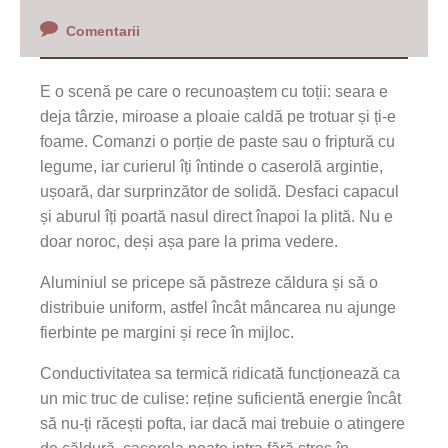
Comentarii
E o scenă pe care o recunoaștem cu toții: seara e
deja târzie, miroase a ploaie caldă pe trotuar și ți-e
foame. Comanzi o porție de paste sau o friptură cu
legume, iar curierul îți întinde o caserolă argintie,
ușoară, dar surprinzător de solidă. Desfaci capacul
și aburul îți poartă nasul direct înapoi la plită. Nu e
doar noroc, deși așa pare la prima vedere.
Aluminiul se pricepe să păstreze căldura și să o
distribuie uniform, astfel încât mâncarea nu ajunge
fierbinte pe margini și rece în mijloc.
Conductivitatea sa termică ridicată funcționează ca
un mic truc de culise: reține suficientă energie încât
să nu-ți răcești pofta, iar dacă mai trebuie o atingere